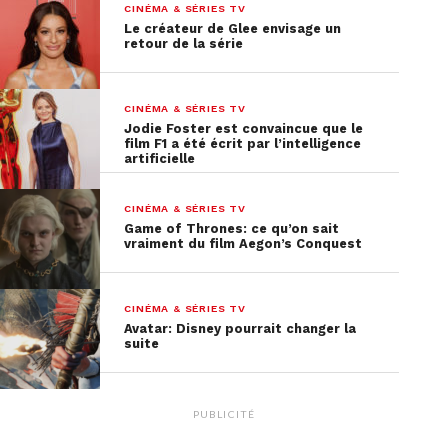
CINÉMA & SÉRIES TV
Le créateur de Glee envisage un
retour de la série
CINÉMA & SÉRIES TV
Jodie Foster est convaincue que le
film F1 a été écrit par l’intelligence
artificielle
CINÉMA & SÉRIES TV
Game of Thrones: ce qu’on sait
vraiment du film Aegon’s Conquest
CINÉMA & SÉRIES TV
Avatar: Disney pourrait changer la
suite
10 avril – Anthracite
(Saison 1)
PUBLICITÉ
Si tu veux en savoir plus sur cette pépite qui