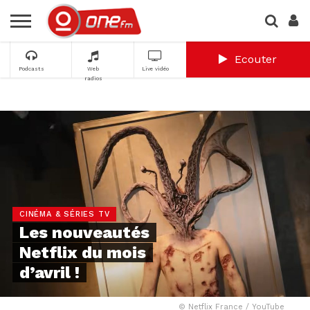
Ecouter
Podcasts
Web
Live vidéo
radios
CINÉMA & SÉRIES TV
Les nouveautés
Netflix du mois
d’avril !
© Netflix France / YouTube