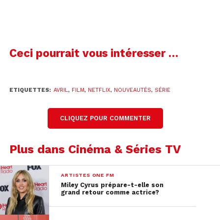
identifiées qui subsistent aux dépens d’hôtes
humains cherchent à accroître leur puissance et
commencent à perturber la société, un groupe
d’humains déclare la guerre à l’envahisseur.
Ceci pourrait vous intéresser …
L’histoire est inspirée du manga Parasyte de Hitoshi
Iwaaki, dans lequel des parasites colonisent le
cerveau des humains pour contrôler leur corps. »
ETIQUETTES:
AVRIL
,
FILM
,
NETFLIX
,
NOUVEAUTÉS
,
SÉRIE
CLIQUEZ POUR COMMENTER
Plus dans Cinéma & Séries TV
ARTISTES ONE FM
Miley Cyrus prépare-t-elle son
grand retour comme actrice?