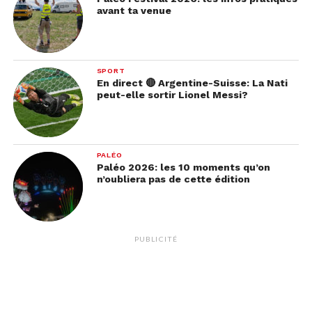
de son père disparu… Ils vont rapidement
avant ta venue
comprendre que leur implication dans cette affaire
ne doit rien au hasard, et que les réponses qu’ils
cherchent prennent racine dans les secrets de leur
SPORT
propre passé… »
En direct 🔴 Argentine-Suisse: La Nati
peut-elle sortir Lionel Messi?
PALÉO
Paléo 2026: les 10 moments qu’on
n’oubliera pas de cette édition
PUBLICITÉ