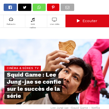
Ecouter
Podcasts
Web
Live vidéo
radios
CINÉMA & SÉRIES TV
Squid Game : Lee
Jung-jae se confie
sur le succès de la
série
Lee Jung-jae -Squid Game - Netflix