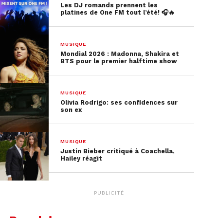
Les DJ romands prennent les
platines de One FM tout l’été! 🎧🔥
Voir cette publication sur Instagram
MUSIQUE
Mondial 2026 : Madonna, Shakira et
BTS pour le premier halftime show
MUSIQUE
Olivia Rodrigo: ses confidences sur
son ex
MUSIQUE
Justin Bieber critiqué à Coachella,
Hailey réagit
Une publication partagée par Kyo Officiel (@kyo_officiel)
PUBLICITÉ
On espère que ça sera possible très