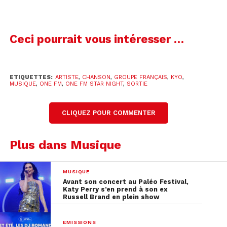
Eh bien, dans les prochains mois, on va pouvoir
Ceci pourrait vous intéresser …
les retrouver avec un nouvel album ! C’est sur le
compte Instagram du groupe que la bonne
nouvelle a été annoncée :
ETIQUETTES:
ARTISTE
,
CHANSON
,
GROUPE FRANÇAIS
,
KYO
,
MUSIQUE
,
ONE FM
,
ONE FM STAR NIGHT
,
SORTIE
CLIQUEZ POUR COMMENTER
Plus dans Musique
MUSIQUE
Avant son concert au Paléo Festival,
Katy Perry s’en prend à son ex
Russell Brand en plein show
EMISSIONS