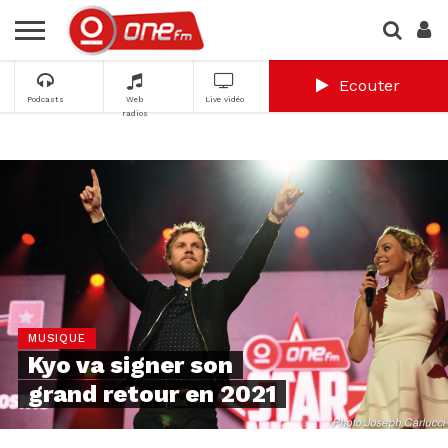
Ecouter
Podcasts
Web
Live vidéo
radios
MUSIQUE
Kyo va signer son
grand retour en 2021