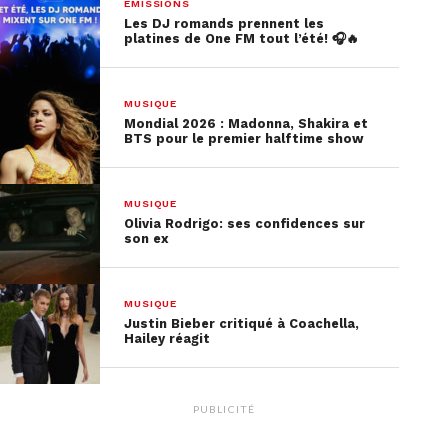
EMISSIONS
positives !
Regardez la vidéo,
co-réalisée par Lorde
Les DJ romands prennent les
et Joel Kefali,
mettant en vedette une Lorde
platines de One FM tout l’été! 🎧🔥
blonde, ci-dessous.
MUSIQUE
Mondial 2026 : Madonna, Shakira et
BTS pour le premier halftime show
MUSIQUE
Olivia Rodrigo: ses confidences sur
son ex
MUSIQUE
Justin Bieber critiqué à Coachella,
Hailey réagit
PUBLICITÉ