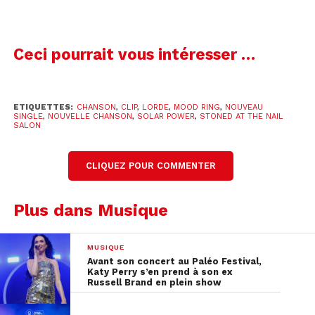
Ceci pourrait vous intéresser …
ETIQUETTES:
CHANSON
,
CLIP
,
LORDE
,
MOOD RING
,
NOUVEAU
SINGLE
,
NOUVELLE CHANSON
,
SOLAR POWER
,
STONED AT THE NAIL
SALON
CLIQUEZ POUR COMMENTER
A post shared by Lorde (@lorde)
Plus dans Musique
Comme ce fut le cas pour ces deux singles
précédents,
Mood Ring
a été écrit et produit par
MUSIQUE
Lorde et Jack Antonoff. Lorde reprend, avec ce
Avant son concert au Paléo Festival,
nouveau single, un genre très différent de ses
Katy Perry s’en prend à son ex
Russell Brand en plein show
anciens titres tels que
Royals
ou
Ribs
.
Effectivement,
Mood Ring
émet des ondes plutôt