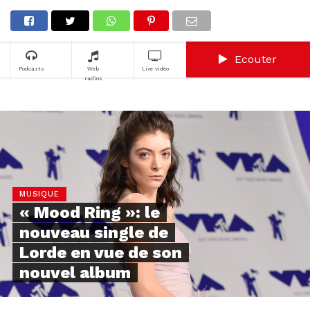
Ecouter
Podcasts
Web
Live vidéo
radios
MUSIQUE
« Mood Ring »: le
nouveau single de
Lorde en vue de son
nouvel album