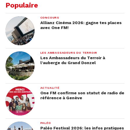
Populaire
CONCOURS
Allianz Cinéma 2026: gagne tes places
avec One FM!
LES AMBASSADEURS DU TERROIR
Les Ambassadeurs du Terroir à
l’auberge du Grand Donzel
Ce sera ce vendredi 20 août 2021, que la star
sortira son troisième album studio
Solar Power
quatre ans après
Melodrama.
Il comporte 12
ACTUALITÉ
chansons dont le nouveau single
Mood Ring,
la
One FM confirme son statut de radio de
référence à Genève
ballade intime
Stoned At the Nails Salon,
sortie ce
21 Juillet dernier et le titre ensoleillé
Solar Power
sorti en Juin
.
PALÉO
Paléo Festival 2026: les infos pratiques