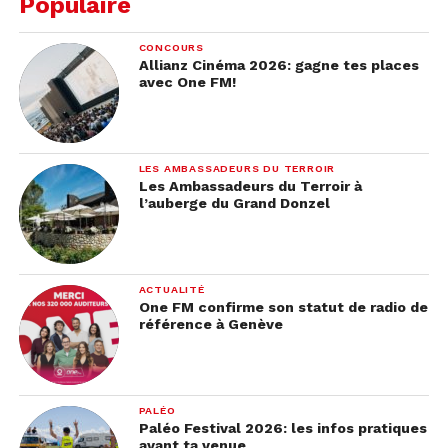
Populaire
CONCOURS
On se réjouit de découvrir ses nouvelles chansons
Allianz Cinéma 2026: gagne tes places
qui s’annoncent différentes des précédentes, car
avec One FM!
l’interprète de
Bad Guy
est dans un tout autre état
d’esprit avec la pandémie, d’après ses dires.
LES AMBASSADEURS DU TERROIR
On sait qu’un album va sortir, mais on a encore
Les Ambassadeurs du Terroir à
aucune info sur la date de sortie ! Patience donc…
l’auberge du Grand Donzel
ACTUALITÉ
One FM confirme son statut de radio de
référence à Genève
PALÉO
Paléo Festival 2026: les infos pratiques
avant ta venue