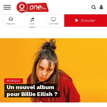
Ecouter
Podcasts
Web
Live vidéo
radios
MUSIQUE
Un nouvel album
pour Billie Eilish ?