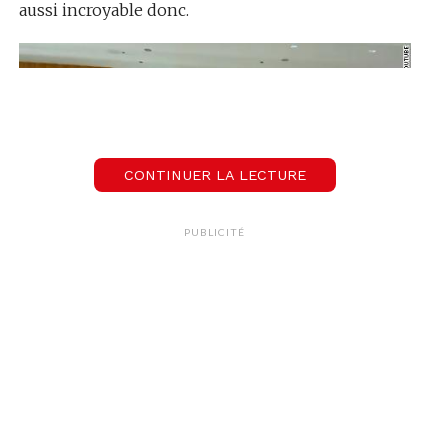
aussi incroyable donc.
CONTINUER LA LECTURE
PUBLICITÉ
Crédit : edition.cnn.com
C’est lors d’une
interview
diffusée sur Apple
Music que la chanteuse s’est confiée en disant
qu’elle était très heureuse des choses qu’elle
entreprenait et qu’
elle avait hâte que les gens
puissent écouter son prochain album sur lequel