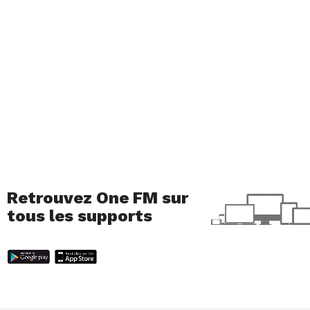
représentation de la diversité musicale. Il
semblerait que cette année, il ait été choisi de
rectifier, en partie, le tir, en mettant davantage
l’accent sur les musiques urbaines.
On notera également des prestations live
d’artistes qu’on apprécie tant, comme notre très
cher
Nuit Incolore
🫶
On est « Dépassé » par
le talent de Nuit
Retrouvez One FM sur
tous les supports
Incolore !
#Victoires2024
DIRECT 👉
https://t.co/FOHkn1fG5u