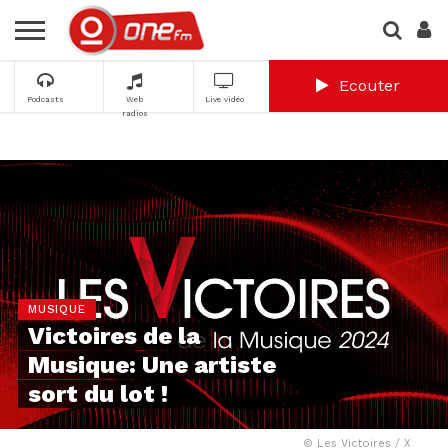
Ecouter
Podcasts
Web
Live vidéo
radios
MUSIQUE
Victoires de la
Musique: Une artiste
sort du lot !
© Les Victoires / X