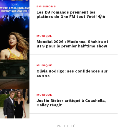
Josman
,
The Fool
de
Jain
et
Tirer la
EMISSIONS
nuit sur les étoiles
d’
Etienne Daho
Les DJ romands prennent les
platines de One FM tout l’été! 🎧🔥
Chanson originale :
Douce
de
Clara
Ysé
,
Enfant de
de
Pierre de Maere
et
Secret
de
Louane
MUSIQUE
Mondial 2026 : Madonna, Shakira et
BTS pour le premier halftime show
MUSIQUE
Olivia Rodrigo: ses confidences sur
son ex
MUSIQUE
Justin Bieber critiqué à Coachella,
Hailey réagit
PUBLICITÉ