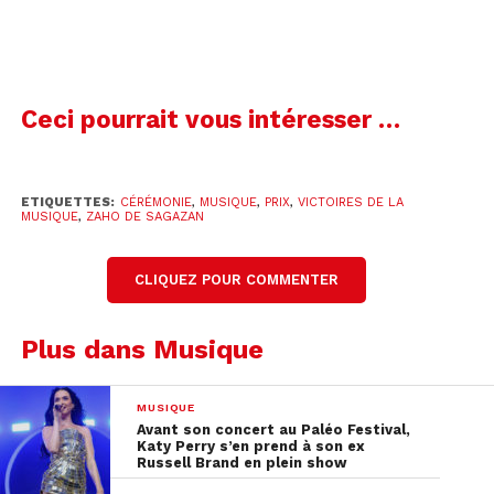
Zaho de Sagazan
Les attentes étaient justifiées puisque l’artiste
complète
Zaho de Sagazan
a raflé quasiment tous
Ceci pourrait vous intéresser …
les trophées qu’elle a pu ! En effet, sur ses 5
nominations, elle en a décroché 4, dont celles de
l’album et de la chanson originale avec
La
ETIQUETTES:
CÉRÉMONIE
,
MUSIQUE
,
PRIX
,
VICTOIRES DE LA
symphonie des éclairs
, mais aussi de la révélation
MUSIQUE
,
ZAHO DE SAGAZAN
féminine et de la révélation scène de l’année.
CLIQUEZ POUR COMMENTER
Pour ces prix, elle était en compétition avec :
Plus dans Musique
Révélation féminine :
Adèle Castillon
et
Meryl
Révélation scène :
MUSIQUE
Julien Granel
et
Avant son concert au Paléo Festival,
Meryl
Katy Perry s’en prend à son ex
Russell Brand en plein show
Album :
à 2 à 3
de
Vianney
,
J.OOO.$
de