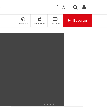
A
Ecouter
Podcasts
Web radios
Live vidéo
PUBLICITÉ