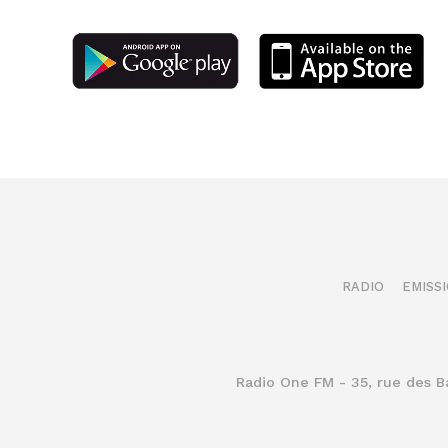
RADIO
EMISS
Radio One FM - 35, rue des 