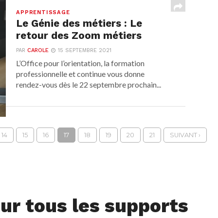
APPRENTISSAGE
Le Génie des métiers : Le
retour des Zoom métiers
PAR
CAROLE
15 SEPTEMBRE 2021
L’Office pour l’orientation, la formation
professionnelle et continue vous donne
rendez-vous dès le 22 septembre prochain...
14
15
16
17
18
19
20
21
SUIVANT ›
ur tous les supports