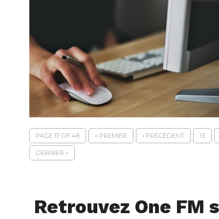
PAGE 17 OF 46
« PREMIER
‹ PRÉCÉDENT
13
DERNIER »
Retrouvez One FM s