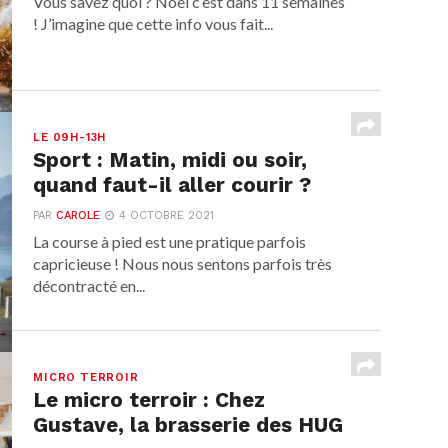
Vous savez quoi ? Noël c’est dans 11 semaines
! J’imagine que cette info vous fait...
LE 09H-13H
Sport : Matin, midi ou soir,
quand faut-il aller courir ?
PAR
CAROLE
4 OCTOBRE 2021
La course à pied est une pratique parfois
capricieuse ! Nous nous sentons parfois très
décontracté en...
MICRO TERROIR
Le micro terroir : Chez
Gustave, la brasserie des HUG