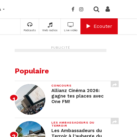
A
Ecouter
Podcasts
Web radios
Live vidéo
PUBLICITÉ
Populaire
CONCOURS
Allianz Cinéma 2026:
gagne tes places avec
One FM!
LES AMBASSADEURS DU
TERROIR
Les Ambassadeurs du
Terroir à l’auberge du