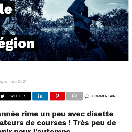
le
égion
eptembre 2021
TWEETER
COMMENTAIRE
’année rime un peu avec disette
ateurs de courses ! Très peu de
enir pour l’automne.