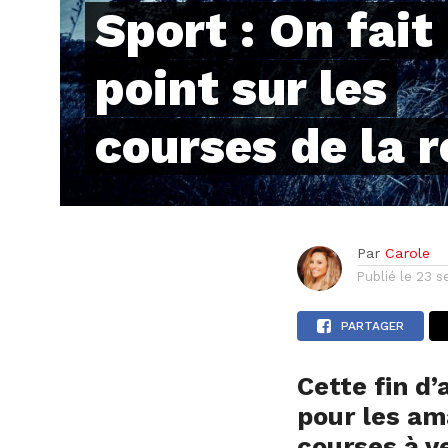
Sport : On fait 
point sur les
courses de la r
Par
Carole
Publié le
23 s
PARTAGER
Cette fin d
pour les am
courses à v