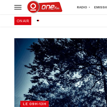
RADIO
EMISSI
ON AIR
PALÉO FESTIVAL 
LE 09H-13H