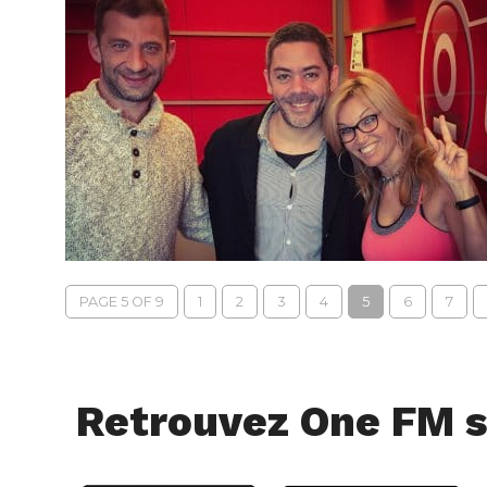
PAGE 5 OF 9
1
2
3
4
5
6
7
Retrouvez One FM s