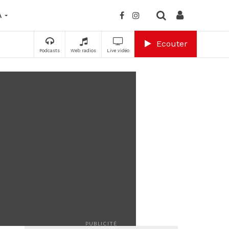
A
Ecouter
Podcasts
Web radios
Live vidéo
PUBLICITÉ