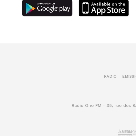
RADIO
EMISS
Radio One FM - 35, rue des 