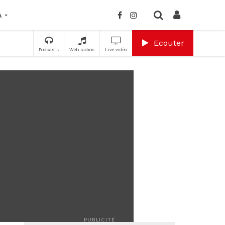
A
Ecouter
Podcasts
Web radios
Live vidéo
PUBLICITÉ