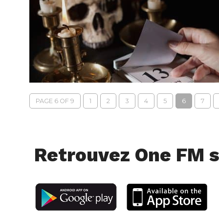
PAGE 6 OF 9
1
2
3
4
5
6
7
Retrouvez One FM s