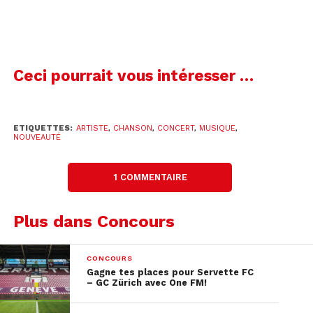
📲 Suis-nous sur les réseaux sociaux pour ne rien
manquer
Alors, prêt(e) à vivre un moment exceptionnel?
Ceci pourrait vous intéresser …
Participe dès maintenant et tente de remporter un
concert privé unique chez toi! 🎶🔥
ETIQUETTES:
ARTISTE
,
CHANSON
,
CONCERT
,
MUSIQUE
,
NOUVEAUTÉ
1 COMMENTAIRE
Plus dans Concours
CONCOURS
Gagne tes places pour Servette FC
– GC Zürich avec One FM!