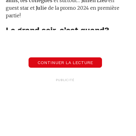
amis, tes collègues
et surtout…
Julien Lieb
en
guest star et
Julie
de la promo 2024 en première
partie!
Le grand soir, c’est quand?
Le 12 mars
, One FM et Julien Lieb s’installent chez
l’un ou l’une d’entre vous
en Suisse romande
pour une soirée magique et 100% musicale.
CONTINUER LA LECTURE
Comment participer?
PUBLICITÉ
C’est simple:
🤳 Enregistre une vidéo expliquant pourquoi tu
devrais accueillir cet événement unique et
comment tu proposes d’aménager ton salon.
📩 Envoie ta vidéo sur le WhatsApp de One FM au
079 107 107 2.
📻 Ecoute One FM toute la journée