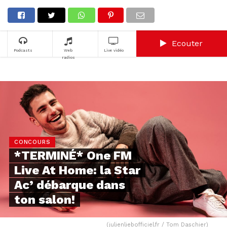
Ecouter
Podcasts
Web
Live vidéo
radios
CONCOURS
*TERMINÉ* One FM
Live At Home: la Star
Ac’ débarque dans
ton salon!
(julienliebofficiel.fr / Tom Daschier)