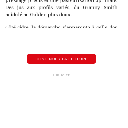
pressage précis
et une
pasteurisation optimale.
Des jus aux profils variés,
du Granny Smith
acidulé au Golden plus doux.
Côté cidre,
la démarche s’apparente à celle des
brasseurs et des vignerons
: créer des
produits
authentiques et savoureux, fidèles au terroir.
Disponible sur les
marchés et en épiceries
locales,
il invite à la
découverte de ces boissons
CONTINUER LA LECTURE
artisanales.
Écoute ça :
PUBLICITÉ
00:00
02:20