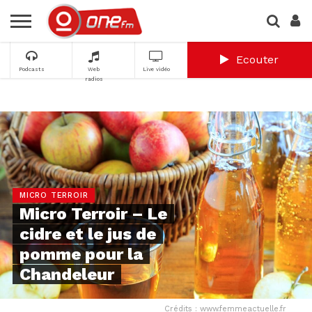
Ecouter
Podcasts
Web
Live vidéo
radios
MICRO TERROIR
Micro Terroir – Le
cidre et le jus de
pomme pour la
Chandeleur
Crédits : www.femmeactuelle.fr