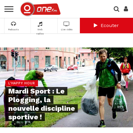
Ecouter
Podcasts
Web
Live vidéo
radios
L'HAPPY HOUR
Mardi Sport : Le
Plogging, la
nouvelle discipline
sportive !