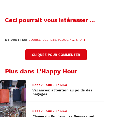
Ceci pourrait vous intéresser …
ETIQUETTES:
COURSE
,
DÉCHETS
,
PLOGGING
,
SPORT
CLIQUEZ POUR COMMENTER
Plus dans L'Happy Hour
HAPPY HOUR - LE MAG
Vacances: attention au poids des
bagages
HAPPY HOUR - LE MAG
Chaîne du Bonheur: les Suisses ont