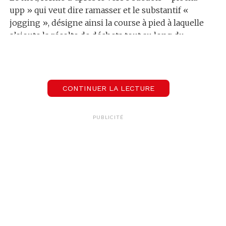
upp » qui veut dire ramasser et le substantif «
jogging », désigne ainsi la course à pied à laquelle
s’ajoute la récolte de déchets tout au long du
trajet.
Ou comment prendre soin de son corps tout en
étant en accord avec sa conscience écologique…
CONTINUER LA LECTURE
Le parfait combo, n’est-ce pas ?
PUBLICITÉ