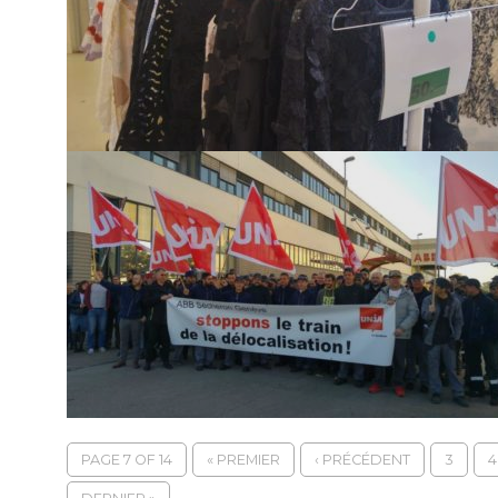
PAGE 7 OF 14
« PREMIER
‹ PRÉCÉDENT
3
4