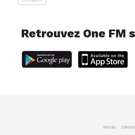
DERNIER »
Retrouvez One FM s
RADIO
EMISS