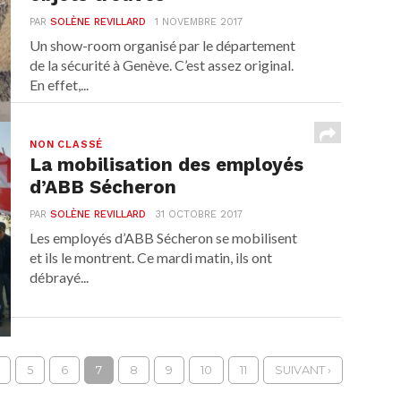
PAR
SOLÈNE REVILLARD
1 NOVEMBRE 2017
Un show-room organisé par le département
de la sécurité à Genève. C’est assez original.
En effet,...
NON CLASSÉ
La mobilisation des employés
d’ABB Sécheron
PAR
SOLÈNE REVILLARD
31 OCTOBRE 2017
Les employés d’ABB Sécheron se mobilisent
et ils le montrent. Ce mardi matin, ils ont
débrayé...
5
6
7
8
9
10
11
SUIVANT ›