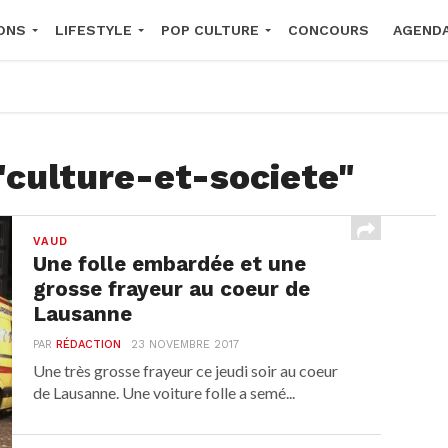
ONS
LIFESTYLE
POP CULTURE
CONCOURS
AGEND
2026
"culture-et-societe"
VAUD
Une folle embardée et une
grosse frayeur au coeur de
Lausanne
PAR
RÉDACTION
23 NOVEMBRE 2017
Une très grosse frayeur ce jeudi soir au coeur
de Lausanne. Une voiture folle a semé...