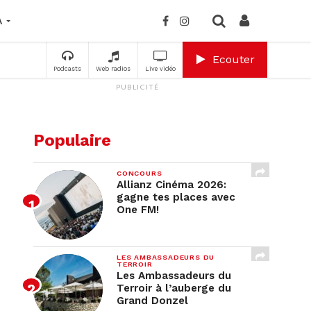
A
Ecouter
Podcasts
Web radios
Live vidéo
PUBLICITÉ
Populaire
CONCOURS
Allianz Cinéma 2026:
gagne tes places avec
One FM!
LES AMBASSADEURS DU
TERROIR
Les Ambassadeurs du
Terroir à l’auberge du
Grand Donzel