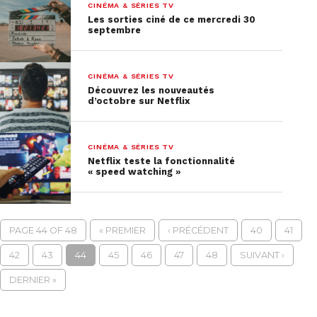
CINÉMA & SÉRIES TV
Les sorties ciné de ce mercredi 30
septembre
CINÉMA & SÉRIES TV
Découvrez les nouveautés
d’octobre sur Netflix
CINÉMA & SÉRIES TV
Netflix teste la fonctionnalité
« speed watching »
PAGE 44 OF 48
« PREMIER
‹ PRÉCÉDENT
40
41
42
43
44
45
46
47
48
SUIVANT ›
DERNIER »