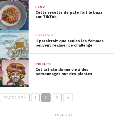
FOOD
Cette recette de pâte fait le buzz
sur TikTok
LIFESTYLE
Il paraîtrait que seules les femmes
peuvent réaliser ce challenge
INSOLITE
Cet artiste donne vie à des
personnages sur des plantes
PAGE 2 OF 4
1
2
3
4
PUBLICITÉ