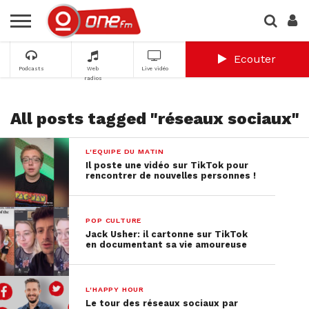
Ecouter
Podcasts
Web
Live vidéo
radios
All posts tagged "réseaux sociaux"
L'EQUIPE DU MATIN
Il poste une vidéo sur TikTok pour
rencontrer de nouvelles personnes !
POP CULTURE
Jack Usher: il cartonne sur TikTok
en documentant sa vie amoureuse
L'HAPPY HOUR
Le tour des réseaux sociaux par