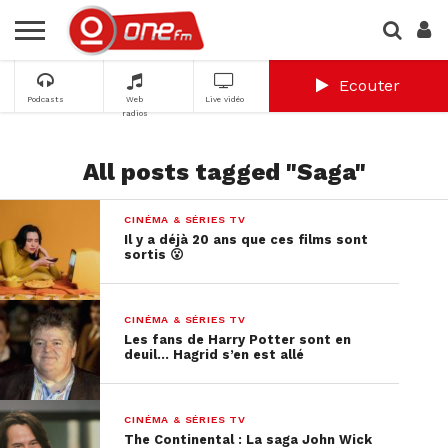
Ecouter
Podcasts
Web
Live vidéo
radios
All posts tagged "Saga"
CINÉMA & SÉRIES TV
Il y a déjà 20 ans que ces films sont
sortis 😮
CINÉMA & SÉRIES TV
Les fans de Harry Potter sont en
deuil… Hagrid s’en est allé
CINÉMA & SÉRIES TV
The Continental : La saga John Wick