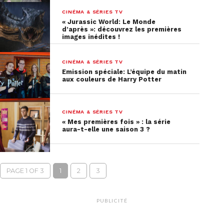
CINÉMA & SÉRIES TV
« Jurassic World: Le Monde
d’après »: découvrez les premières
images inédites !
CINÉMA & SÉRIES TV
Emission spéciale: L’équipe du matin
aux couleurs de Harry Potter
CINÉMA & SÉRIES TV
« Mes premières fois » : la série
aura-t-elle une saison 3 ?
PAGE 1 OF 3
1
2
3
PUBLICITÉ