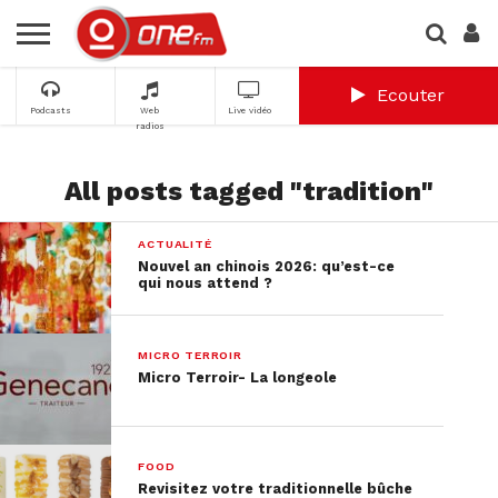
Ecouter
Podcasts
Web
Live vidéo
radios
All posts tagged "tradition"
ACTUALITÉ
Nouvel an chinois 2026: qu’est-ce
qui nous attend ?
MICRO TERROIR
Micro Terroir- La longeole
FOOD
Revisitez votre traditionnelle bûche