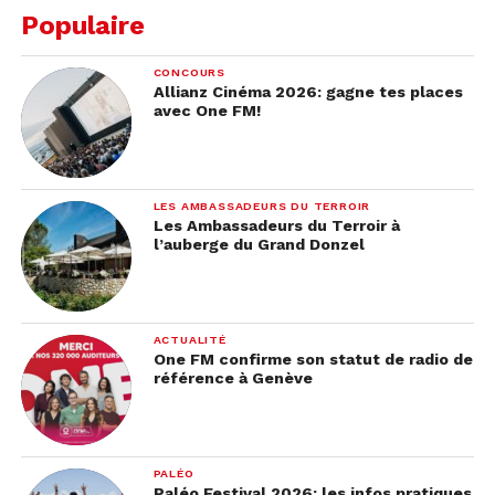
Populaire
CONCOURS
Allianz Cinéma 2026: gagne tes places
avec One FM!
LES AMBASSADEURS DU TERROIR
Les Ambassadeurs du Terroir à
l’auberge du Grand Donzel
ACTUALITÉ
One FM confirme son statut de radio de
référence à Genève
PALÉO
Paléo Festival 2026: les infos pratiques