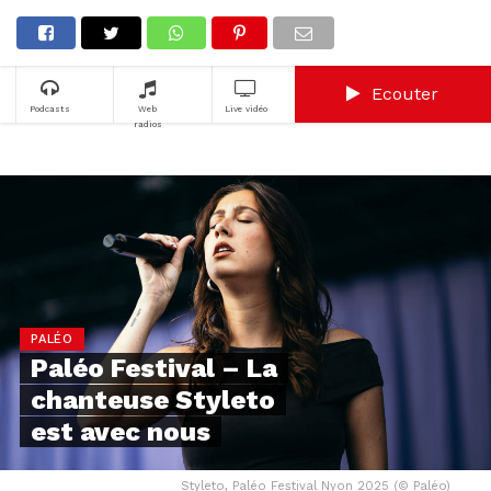
Ecouter
Podcasts
Web
Live vidéo
radios
PALÉO
Paléo Festival – La
chanteuse Styleto
est avec nous
Styleto, Paléo Festival Nyon 2025 (© Paléo)