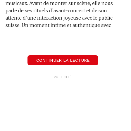
musicaux. Avant de monter sur scène, elle nous
parle de ses rituels d’avant-concert et de son
attente d’une interaction joyeuse avec le public
suisse. Un moment intime et authentique avec
une artiste en pleine ascension.
00:00
03:37
CONTINUER LA LECTURE
Interview Paléo 2025
Styleto
PUBLICITÉ