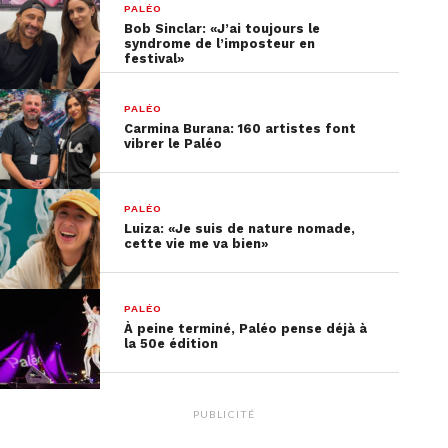
PALÉO
Bob Sinclar: «J’ai toujours le
syndrome de l’imposteur en
Toutes les interviews de cette édition 2025 de
festival»
Paléo sont à retrouver
ici
.
PALÉO
Carmina Burana: 160 artistes font
vibrer le Paléo
PALÉO
Luiza: «Je suis de nature nomade,
cette vie me va bien»
PALÉO
À peine terminé, Paléo pense déjà à
la 50e édition
PUBLICITÉ