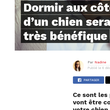
Dormir aux côt
d’un chien sera
très bénéfique
Par
Nadine
Publié le
6 dé
PARTAGER
Ce sont les 
vont être c
votre chien