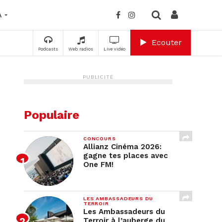
A
Ecouter
Podcasts
Web radios
Live vidéo
PUBLICITÉ
Populaire
CONCOURS
Allianz Cinéma 2026:
gagne tes places avec
One FM!
LES AMBASSADEURS DU
TERROIR
Les Ambassadeurs du
Terroir à l’auberge du