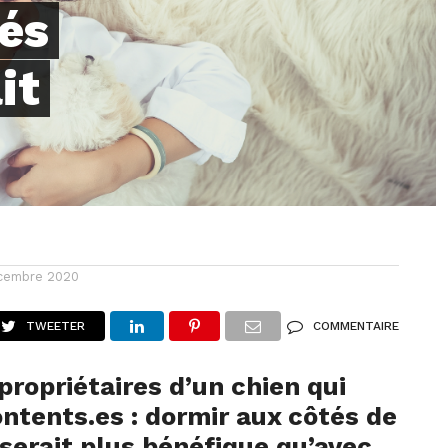
és
it
cembre 2020
TWEETER
COMMENTAIRE
propriétaires d’un chien qui
ontents.es : dormir aux côtés de
 serait plus bénéfique qu’avec