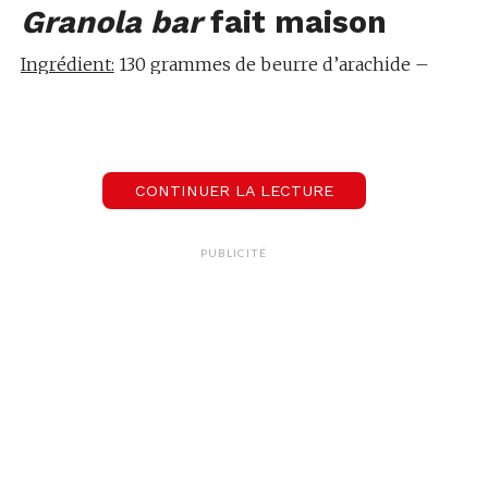
Granola bar
fait maison
Ingrédient:
130 grammes de beurre d’arachide –
85 grammes de miel – 1 cuillère à cafe d’extrait de
vanille – 320 grammes d’avoine – 45 grammes de
pépites de chocolat – 3 cuillères à soupe de noix
au choix – pincée de sel
CONTINUER LA LECTURE
Temps:
10 min de préparation – 1 h de repos
PUBLICITÉ
Dans un moule, étalez du papier sulfurisé. Dans un
grand bol, mélangez le beurre d’arachide, le miel,
l’extrait de vanille et le sel jusqu’à ce que le
mélange est une consistance lisse. Ajoutez-vous
les flocons d’avoine, les pépites de chocolat et les
noix. Le mélange peut sembler sec au début, mais
continuez à remuer et il deviendra plus
homogène. Mélangez et versez le tout fermement