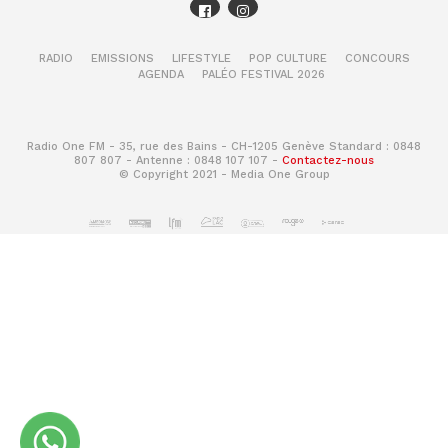
Temps:
5 min de préparation
Coupez la pomme, la banane, les kiwis et le céleri.
RADIO
EMISSIONS
LIFESTYLE
POP CULTURE
CONCOURS
AGENDA
PALÉO FESTIVAL 2026
Pressez le jus du citron vert. Ajoutez tous les
ingrédients dans un blender et mixez jusqu’à que
le tout soit homogène. Servez avec les glaçons.
Radio One FM - 35, rue des Bains - CH-1205 Genève Standard : 0848
807 807 - Antenne : 0848 107 107 -
Contactez-nous
© Copyright 2021 - Media One Group