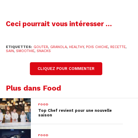
dans le moule. Utilisez un papier sulfurisé et le
dos d’une tasse pour bien aplatir le mélange.
Mettez au réfrigérateur au moins 1 heure, puis
Ceci pourrait vous intéresser …
découpez votre préparation en barres. Savourez.
ETIQUETTES:
GOUTER
,
GRANOLA
,
HEALTHY
,
POIS CHICHE
,
RECETTE
,
SAIN
,
SMOOTHIE
,
SNACKS
CLIQUEZ POUR COMMENTER
Plus dans Food
FOOD
Top Chef revient pour une nouvelle
saison
FOOD