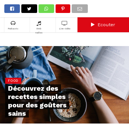
Ecouter
Podcasts
Web
Live vidéo
radios
FOOD
Découvrez des
recettes simples
pour des goûters
sains