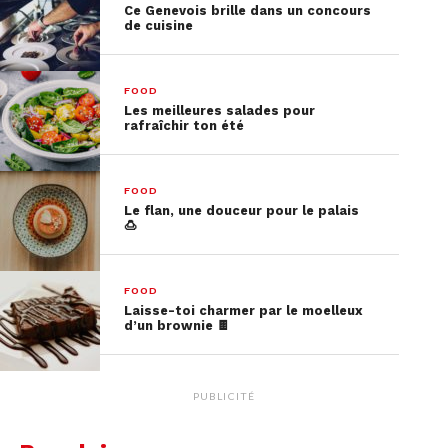
Ce Genevois brille dans un concours
de cuisine
FOOD
Les meilleures salades pour
rafraîchir ton été
FOOD
Le flan, une douceur pour le palais
🍮
FOOD
Energy balls
Laisse-toi charmer par le moelleux
d’un brownie 🍫
Ingrédients:
130 grammes d’avoine – 1 cuillère à
soupe de graine de lin – 3 cuillères à soupe d’eau
tiède – 30 grammes de beurre d’amande – 2
PUBLICITÉ
cuillères à soupe de sirop d’érable – 3 dattes – 2
cuillères à soupe d’huile de noix de coco – ½