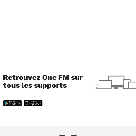
Retrouvez One FM sur
tous les supports
Smoothie vert banane et
épinard
Ingrédient:
1 pomme – 1 banane – 2 kiwis – 1
citron vert – 1 poignée d’épinards – 1 tige de
céleri – 1 cuillère à café de miel – glaçons