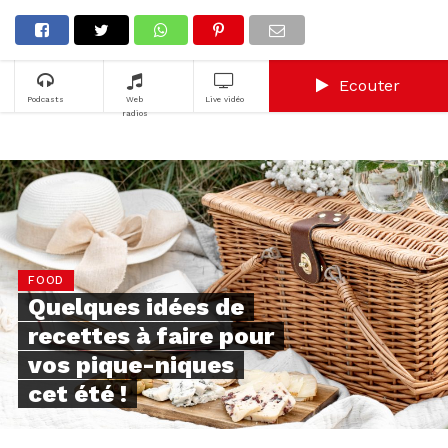
Ecouter
Podcasts
Web
Live vidéo
radios
FOOD
Quelques idées de
recettes à faire pour
vos pique-niques
cet été !