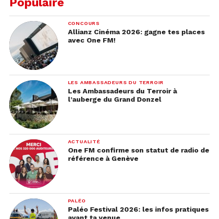
Populaire
CONCOURS
Allianz Cinéma 2026: gagne tes places
avec One FM!
LES AMBASSADEURS DU TERROIR
Les Ambassadeurs du Terroir à
l’auberge du Grand Donzel
Cookies à la framboise
Ingrédients pour 12 cookies
: 1/2 tasse de beurre
non salé, ramolli – 1 tasse de sucre – 1/2 cuillère à
ACTUALITÉ
thé de vanille – 1 œuf – 1/2 citron, zeste et jus –
One FM confirme son statut de radio de
référence à Genève
1/4 cuillère à thé de sel – 1/4 cuillère à thé de
poudre à pâte – 1/8 cuillère à thé de bicarbonate
de soude – 1 1/2 tasse de farine – 3/4 tasse de
framboises congelées, hachées grossièrement
PALÉO
Paléo Festival 2026: les infos pratiques
avant ta venue