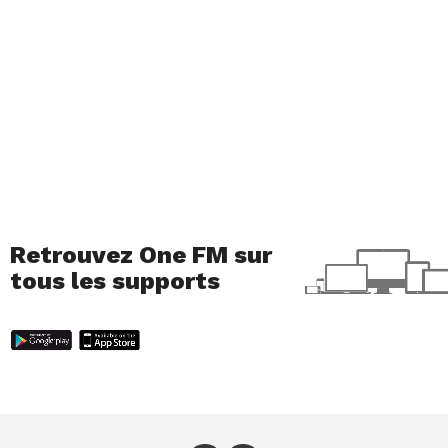
Retrouvez One FM sur
tous les supports
Boulettes de poisson
Ingrédients pour 6 personnes:
400
g
cabillaud
filet ou dos, frais ou décongelé –