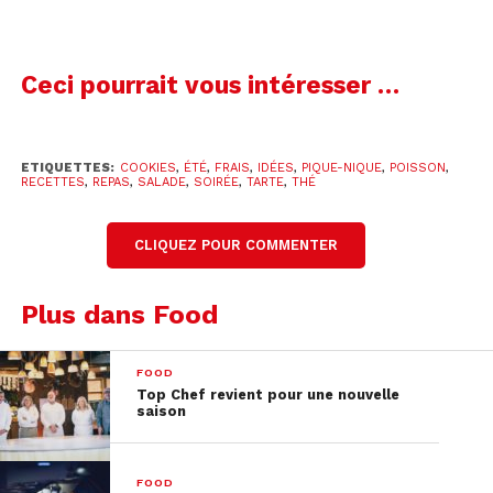
Ceci pourrait vous intéresser …
ETIQUETTES:
COOKIES
,
ÉTÉ
,
FRAIS
,
IDÉES
,
PIQUE-NIQUE
,
POISSON
,
RECETTES
,
REPAS
,
SALADE
,
SOIRÉE
,
TARTE
,
THÉ
CLIQUEZ POUR COMMENTER
Salade concombre pastèque
Ingrédients pour 4 personnes:
1 concombres –
Plus dans Food
200 g de feta – 1/2 de pastèque – 1 citron vert –
quelques feuilles de menthe
FOOD
Top Chef revient pour une nouvelle
Temps:
10 min de préparation
saison
Coupez les concombre en « tagliatelles ». Taillez
le quart de pastèque en petits cubes. Coupez la
FOOD