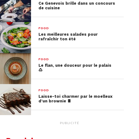
Ce Genevois brille dans un concours
feta en cubes. Ciselez les feuilles de menthe.
de cuisine
Pressez le jus d’un citron vert. Mélangez le tous.
Salez, poivrez légèrement. Bonne dégustation.
FOOD
Les meilleures salades pour
rafraîchir ton été
FOOD
Le flan, une douceur pour le palais
🍮
FOOD
Laisse-toi charmer par le moelleux
d’un brownie 🍫
PUBLICITÉ