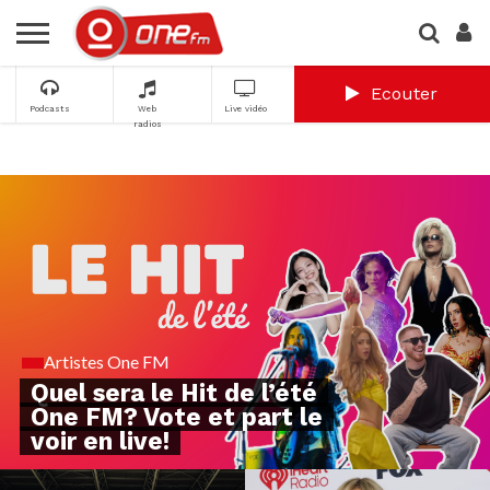
Ecouter
Podcasts
Web
Live vidéo
radios
Artistes One FM
Quel sera le Hit de l’été
One FM? Vote et part le
voir en live!