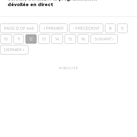
dévoilée en direct
PAGE 12 OF 446
« PREMIER
‹ PRÉCÉDENT
8
9
10
11
12
13
14
15
16
SUIVANT ›
DERNIER »
PUBLICITÉ