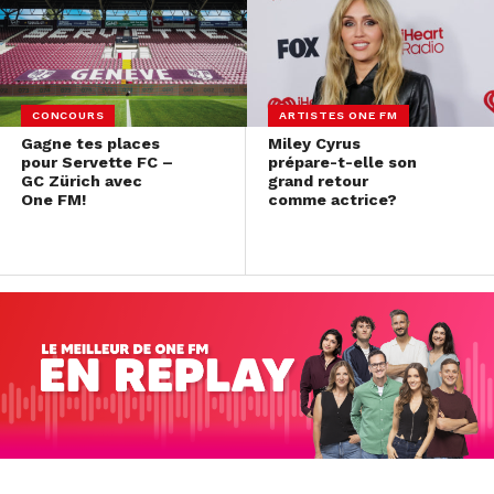
CONCOURS
ARTISTES ONE FM
Gagne tes places
Miley Cyrus
pour Servette FC –
prépare-t-elle son
GC Zürich avec
grand retour
One FM!
comme actrice?