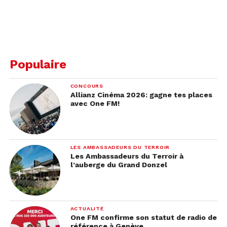
Populaire
CONCOURS
Allianz Cinéma 2026: gagne tes places
avec One FM!
LES AMBASSADEURS DU TERROIR
Les Ambassadeurs du Terroir à
l’auberge du Grand Donzel
ACTUALITÉ
One FM confirme son statut de radio de
référence à Genève