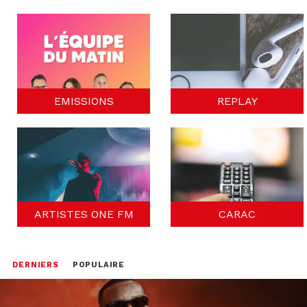
EMISSIONS
REPLAY
ARTISTES ONE FM
CARAC
DERNIERS
POPULAIRE