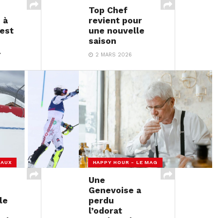
Top Chef
 à
revient pour
’est
une nouvelle
saison
a
2 MARS 2026
IAUX
HAPPY HOUR - LE MAG
Une
Genevoise a
le
perdu
l’odorat