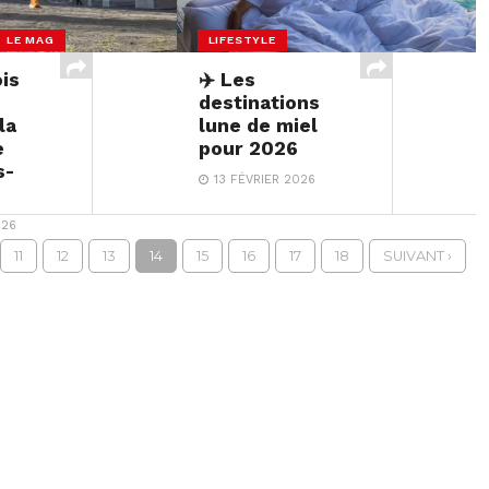
- LE MAG
LIFESTYLE
is
✈️​ Les
destinations
la
lune de miel
e
pour 2026
s-
13 FÉVRIER 2026
026
11
12
13
14
15
16
17
18
SUIVANT ›