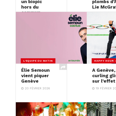
un biopic
plombs d’
hors du
Lie McGra
commun
23 FÉVRIER 2
25 FÉVRIER 2026
L'EQUIPE DU MATIN
HAPPY HOUR 
Élie Semoun
A Genève,
vient piquer
curling gl
Genève
sur l’effe
20 FÉVRIER 2026
19 FÉVRIER 2