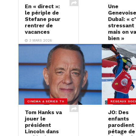
En « direct »:
Une
le périple de
Genevoise
Stefane pour
Dubaï: « c
rentrer de
stressant
vacances
mais on v
bien »
3 MARS 2026
2 MARS 2026
CINÉMA & SÉRIES TV
RÉSEAUX SOC
Tom Hanks va
JO: Des
jouer le
enfants
président
parodient 
Lincoln dans
pétage de