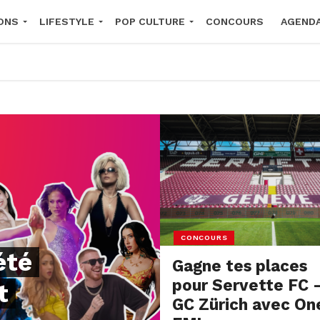
ONS
LIFESTYLE
POP CULTURE
CONCOURS
AGEND
2026
CONCOURS
été
Gagne tes places
pour Servette FC 
t
GC Zürich avec On