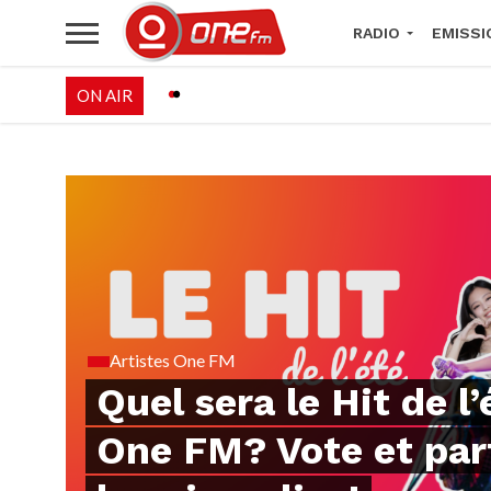
RADIO
EMISSI
ON AIR
PALÉO FESTIVAL 
Artistes One FM
Quel sera le Hit de l’
One FM? Vote et par