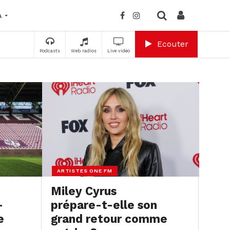
A
Ecouter
Podcasts
Web radios
Live vidéo
ARTISTES ONE FM
Miley Cyrus
–
prépare-t-elle son
e
grand retour comme