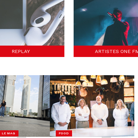
REPLAY
ARTISTES ONE F
- LE MAG
FOOD