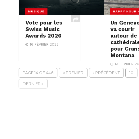
MUSIQUE
HAPPY HOUR 
Vote pour les
Un Genevo
Swiss Music
va courir
Awards 2026
autour de 
cathédral
16 FÉVRIER 2026
pour Cran
Montana
13 FÉVRIER 2
PAGE 14 OF 446
« PREMIER
‹ PRÉCÉDENT
10
DERNIER »