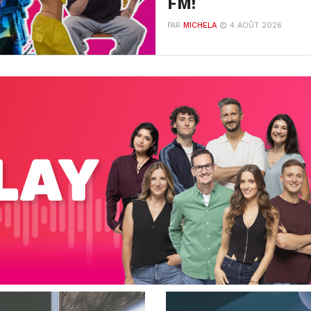
FM!
PAR
MICHELA
4 AOÛT 2026