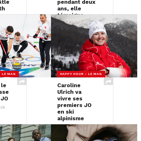
Atle
pendant deux
th
ans, elle
témoigne
026
20 FÉVRIER 2026
- LE MAG
HAPPY HOUR - LE MAG
 le
Caroline
isse
Ulrich va
t JO
vivre ses
premiers JO
026
en ski
alpinisme
18 FÉVRIER 2026