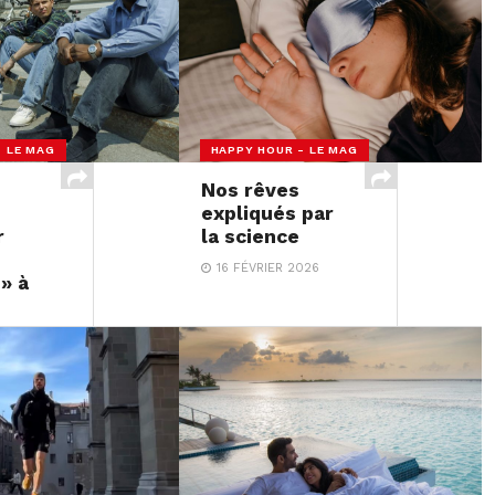
- LE MAG
HAPPY HOUR - LE MAG
Nos rêves
expliqués par
r
la science
16 FÉVRIER 2026
» à
026