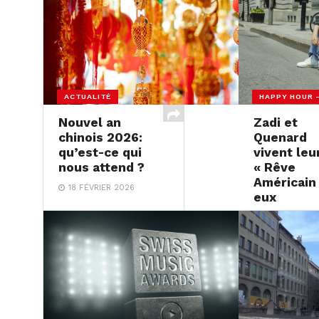
ACTUALITÉ
HAPPY HOUR 
Nouvel an
Zadi et
chinois 2026:
Quenard
qu’est-ce qui
vivent leu
nous attend ?
« Rêve
Américain 
18 FÉVRIER 2026
eux
17 FÉVRIER 2