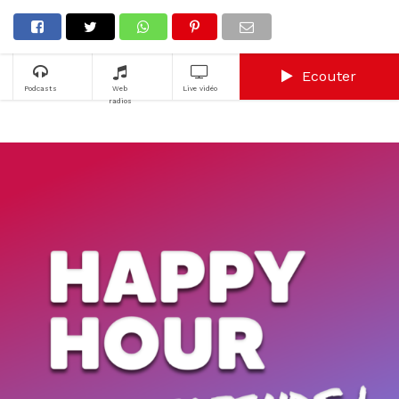
Ecouter
Podcasts
Web
Live vidéo
radios