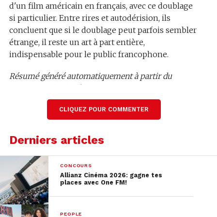
d'un film américain en français, avec ce doublage
si particulier. Entre rires et autodérision, ils
concluent que si le doublage peut parfois sembler
étrange, il reste un art à part entière,
indispensable pour le public francophone.
Résumé généré automatiquement à partir du
contenu audio de l’émission.
Lire la transcription complète
CLIQUEZ POUR COMMENTER
Derniers articles
CONCOURS
Allianz Cinéma 2026: gagne tes
places avec One FM!
PEOPLE