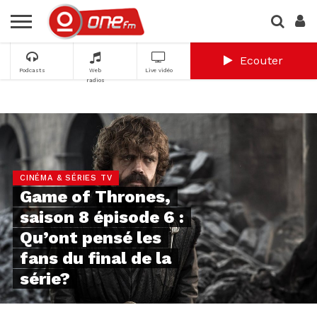
Ecouter
Podcasts
Web
Live vidéo
radios
CINÉMA & SÉRIES TV
Game of Thrones,
saison 8 épisode 6 :
Qu’ont pensé les
fans du final de la
série?