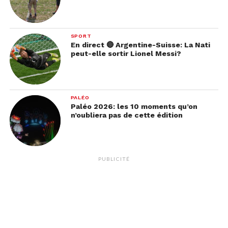
— ⚔LORD PANDA⚔
SPORT
En direct 🔴 Argentine-Suisse: La Nati
(@LE_PANDA_37)
20 mai
peut-elle sortir Lionel Messi?
2019
PALÉO
C’est quoi cette fin ?
Paléo 2026: les 10 moments qu’on
n’oubliera pas de cette édition
Vous vous foutez de moi
?
Merci mais non
PUBLICITÉ
merci.
#GameOfThrones
pic.twitter.com/KcoMdm21UY