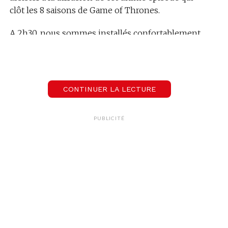
clôt les 8 saisons de Game of Thrones.
A 2h30, nous sommes installés confortablement
dans les sièges de la salle 11 du cinéma Pathé
Balexert, renommée « Les marcheurs blancs »
pour l’occasion, et prêts à découvrir la fin de
l’épopée. Une fin que les producteurs de la série
CONTINUER LA LECTURE
nous ont promise douce amère.
PUBLICITÉ
Visuellement, le show
tient toutes ses promesses
Nous avions déjà vu évoluer la qualité et les effets
de la série depuis ses débuts mais la beauté des
images atteint, dans cet épisode, son paroxisme !
Gros plans sur Drogon, King’s Landing et le