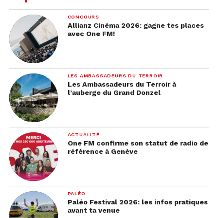
La critique principale que l’on entend au sortir de
cet épisode, c’est un sentiment d’une fin un peu
CONCOURS
bâclée par les showrunners et un grand écart
Allianz Cinéma 2026: gagne tes places
avec One FM!
scénaristique comparé aux saisons précédentes
notamment au niveau du travail des dialogues.
J’ai les nerfs 😡
LES AMBASSADEURS DU TERROIR
Les Ambassadeurs du Terroir à
Venez on oublie cette
l’auberge du Grand Donzel
saison 8 et on
recommence sans
ACTUALITÉ
bâcler la meilleur série
One FM confirme son statut de radio de
référence à Genève
de tous les temps ?
#GameOfThrones
#GOT
#gameofthronesfinale
PALÉO
Paléo Festival 2026: les infos pratiques
pic.twitter.com/sQ9kI6IQo0
avant ta venue