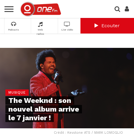
Ecouter
Podcasts
Web
Live vidéo
radios
MUSIQUE
The Weeknd : son
nouvel album arrive
le 7 janvier !
Crédit : Keystone ATS / MARK LOMOGLIO