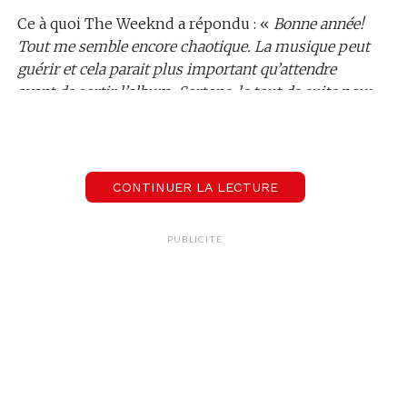
Ce à quoi The Weeknd a répondu : «
Bonne année!
Tout me semble encore chaotique. La musique peut
guérir et cela parait plus important qu’attendre
avant de sortir l’album. Sortons-le tout de suite pour
en profiter avec tout le monde…
»
CONTINUER LA LECTURE
PUBLICITÉ