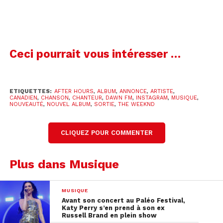
Ceci pourrait vous intéresser …
Voir cette publication sur Instagram
ETIQUETTES:
AFTER HOURS
,
ALBUM
,
ANNONCE
,
ARTISTE
,
CANADIEN
,
CHANSON
,
CHANTEUR
,
DAWN FM
,
INSTAGRAM
,
MUSIQUE
,
NOUVEAUTÉ
,
NOUVEL ALBUM
,
SORTIE
,
THE WEEKND
CLIQUEZ POUR COMMENTER
Plus dans Musique
MUSIQUE
Avant son concert au Paléo Festival,
Une publication partagée par The Weeknd (@theweeknd)
Katy Perry s’en prend à son ex
Russell Brand en plein show