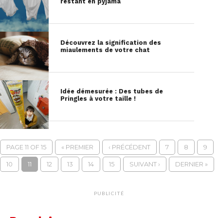
restant en pyjama
Découvrez la signification des
miaulements de votre chat
Idée démesurée : Des tubes de
Pringles à votre taille !
PAGE 11 OF 15
« PREMIER
‹ PRÉCÉDENT
7
8
9
10
11
12
13
14
15
SUIVANT ›
DERNIER »
PUBLICITÉ