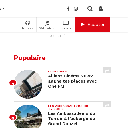
A
Ecouter
Podcasts
Web radios
Live vidéo
PUBLICITÉ
Populaire
CONCOURS
Allianz Cinéma 2026:
gagne tes places avec
One FM!
LES AMBASSADEURS DU
TERROIR
Les Ambassadeurs du
Terroir à l’auberge du
Grand Donzel