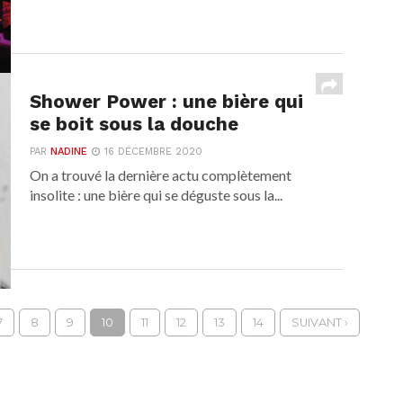
Shower Power : une bière qui
se boit sous la douche
PAR
NADINE
16 DÉCEMBRE 2020
On a trouvé la dernière actu complètement
insolite : une bière qui se déguste sous la...
7
8
9
10
11
12
13
14
SUIVANT ›