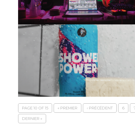
PAGE 10 OF 15
« PREMIER
‹ PRÉCÉDENT
6
DERNIER »