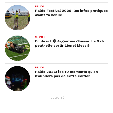
tu cherches une sortie qui bouge, rendez-vous le 8
mai au Village du Soir!
PALÉO
Paléo Festival 2026: les infos pratiques
avant ta venue
SPORT
En direct 🔴 Argentine-Suisse: La Nati
peut-elle sortir Lionel Messi?
PALÉO
Paléo 2026: les 10 moments qu’on
n’oubliera pas de cette édition
PUBLICITÉ