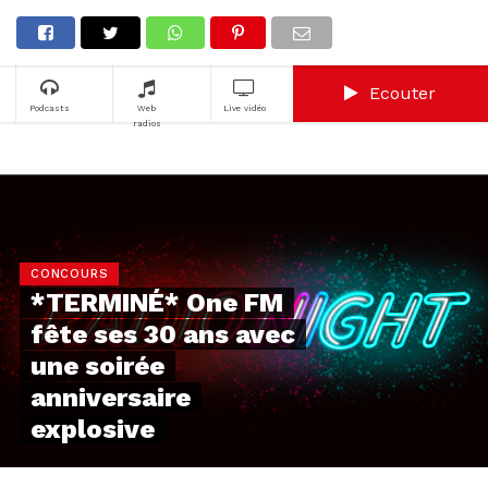
Ecouter
Podcasts
Web
Live vidéo
radios
CONCOURS
*TERMINÉ* One FM
fête ses 30 ans avec
une soirée
anniversaire
explosive