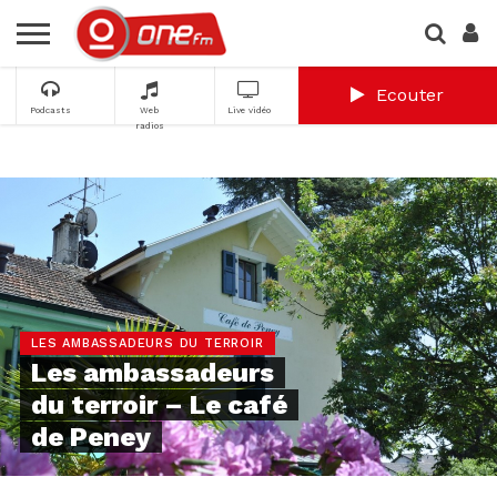
Ecouter
Podcasts
Web
Live vidéo
radios
LES AMBASSADEURS DU TERROIR
Les ambassadeurs
du terroir – Le café
de Peney