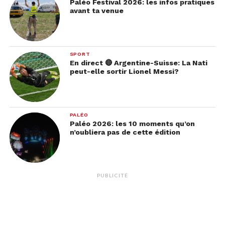
noisette.
Paléo Festival 2026: les infos pratiques
avant ta venue
SPORT
En direct 🔴 Argentine-Suisse: La Nati
peut-elle sortir Lionel Messi?
Par le biais d’un processus enzymatique, les
PALÉO
Paléo 2026: les 10 moments qu’on
chaînes de protéines seront cassées, ce qui
n’oubliera pas de cette édition
donnera à la viande une tendreté optimale. Durant
cette même période, dix pour-cent de l’eau
contenue dans le muscle se sera évaporée.
PUBLICITÉ
Ecoutez
Arnaud Montmasson
nous parler de son
métier avec beaucoup de passion :
Lecteur