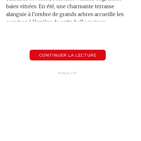
baies vitrées. En été, une charmante terrasse
alanguie à l’ombre de grands arbres accueille les
convives à l’arrière de cette belle maison
bourgeoise.
CONTINUER LA LECTURE
PUBLICITÉ
C’est
Yannick Geoffroy
,
le responsable et chef de
cuisine
qui nous ouvre ses portes. Son
établissement est clame et charmant, sa cuisine
est à la fois simple et sophistiquée.