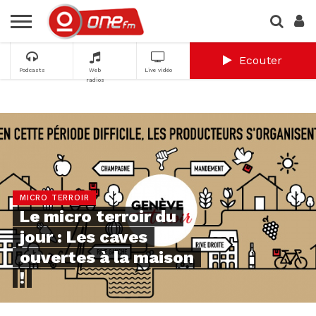
Ecouter
Podcasts
Web
Live vidéo
radios
MICRO TERROIR
Le micro terroir du
jour : Les caves
ouvertes à la maison
!