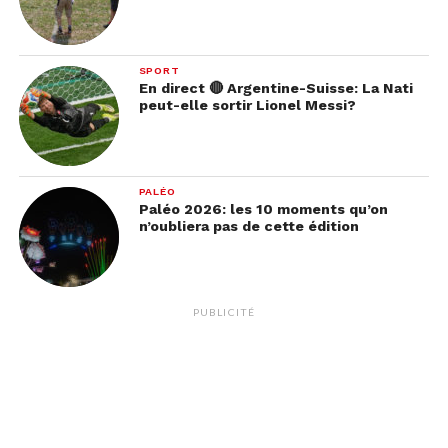
Domaine de la Vigne Blanche,
Cologny
SPORT
Domaine de Miolan, Choulex
En direct 🔴 Argentine-Suisse: La Nati
peut-elle sortir Lionel Messi?
Domaine des Abeilles d’Or, Choully
Domaine des Alouettes, Bourdigny
Domaine des Balisiers, Peney
PALÉO
Paléo 2026: les 10 moments qu’on
Domaine des Bonnettes, Lully
n’oubliera pas de cette édition
Domaine des Champs-Lingot,
Chevrens
PUBLICITÉ
Domaine des Charmes, Peissy
Domaine des Curiades, Lully
Domaine des Esserts, Essertines
Domaine des Grand-Buissons, Bernex