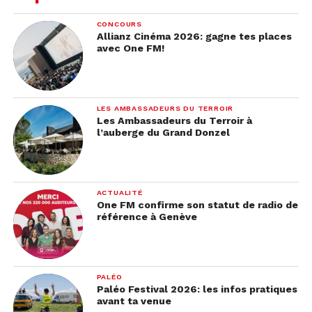
Domaine Château-du-Crest, Jussy
CONCOURS
Domaine de Beauvant, Bernex
Allianz Cinéma 2026: gagne tes places
avec One FM!
Domaine de Champvigny, Satigny
Domaine de la Côte d’Or, Anières
Domaine de la Devinière, Satigny
LES AMBASSADEURS DU TERROIR
Les Ambassadeurs du Terroir à
Domaine de la Mermière, Soral
l’auberge du Grand Donzel
Domaine de la Pierre aux Dames (La
Maison Forte), Troinex
ACTUALITÉ
Domaine de la Planta, Dardagny
One FM confirme son statut de radio de
référence à Genève
Domaine de la Printanière, Avully
Domaine de la République et du
canton de Genève, Lully
PALÉO
Domaine de la Roche 1859, Dardagny
Paléo Festival 2026: les infos pratiques
avant ta venue