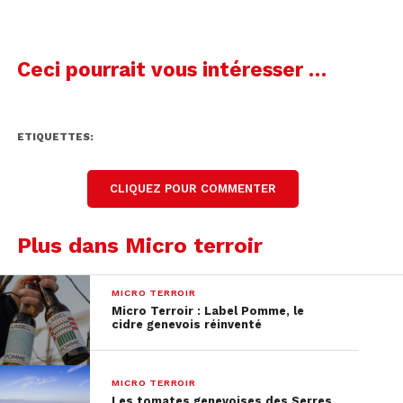
Lecteur
00:00
00:00
audio
Ceci pourrait vous intéresser …
A compter du 27 avril 2020, toute l’équipe a le
plaisir de pouvoir vous accueillir de nouveau à
ETIQUETTES:
la pépinière
(suite à la décision du Conseil d’Etat).
Leurs horaires d’ouverture restant inchangés, la
CLIQUEZ POUR COMMENTER
vente aux particuliers se fera toutefois
uniquement sur rendez-vous afin de vous
Plus dans Micro terroir
recevoir dans les meilleures conditions en ces
temps difficiles.
MICRO TERROIR
Micro Terroir : Label Pomme, le
Vous pouvez les contacter par téléphone au 022
cidre genevois réinventé
757 50 00 ou par e-mail: contact@pepinieres-
genevoises.ch
MICRO TERROIR
Les tomates genevoises des Serres