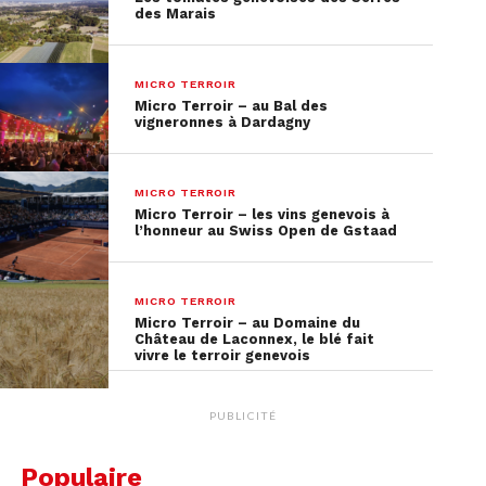
Ils vous accompagneront dans l’élaboration de
des Marais
votre projet et vous conseilleront sur leur
assortiment (arbres, arbustes, conifères,
vivaces,
hors plantons, fleurs, légumes
).
MICRO TERROIR
Micro Terroir – au Bal des
vigneronnes à Dardagny
Plus d’infos sur
pepinieresgenevoises.ch
MICRO TERROIR
Micro Terroir – les vins genevois à
l’honneur au Swiss Open de Gstaad
MICRO TERROIR
Micro Terroir – au Domaine du
Château de Laconnex, le blé fait
vivre le terroir genevois
PUBLICITÉ
Populaire