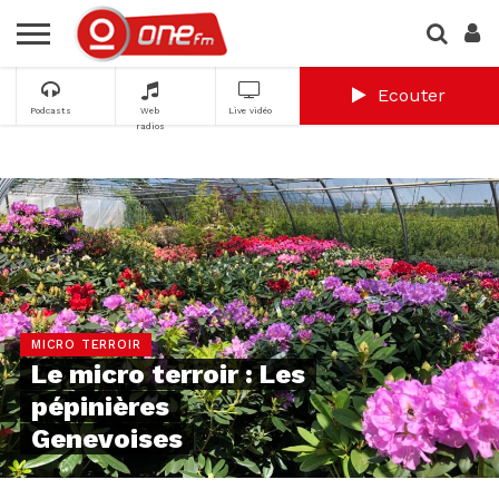
Ecouter
Podcasts
Web
Live vidéo
radios
MICRO TERROIR
Le micro terroir : Les
pépinières
Genevoises