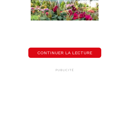
CONTINUER LA LECTURE
PUBLICITÉ
Vous trouverez sur place un large choix de plantes
vivaces et tapissantes, grimpantes, arbustes à
fleurs, graminées, plantes taillées et bien d’autres
….
Ecoutez Vincent Compagnon nous en dire plus :