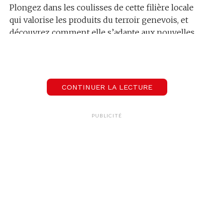
Plongez dans les coulisses de cette filière locale
qui valorise les produits du terroir genevois, et
découvrez comment elle s’adapte aux nouvelles
conditions climatiques et aux attentes des
consommateurs. Une immersion
au cœur du
terroir suisse
à ne pas manquer.
CONTINUER LA LECTURE
00:00
05:11
PUBLICITÉ
Christophe Eyquem
Directeur du Cercle des Agriculteurs