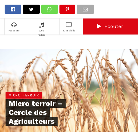
Ecouter
Podcasts
Web
Live vidéo
radios
MICRO TERROIR
Micro terroir –
Cercle des
Agriculteurs