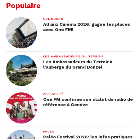
Populaire
CONCOURS
Allianz Cinéma 2026: gagne tes places
avec One FM!
LES AMBASSADEURS DU TERROIR
Les Ambassadeurs du Terroir à
l’auberge du Grand Donzel
Une grande conjonction
ACTUALITÉ
One FM confirme son statut de radio de
référence à Genève
Ce phénomène apparaît lorsque
Jupiter et Saturne
sont alignés pour former une
seule et même
planète
dans le ciel. C’est
le 21
décembre,
qu’on
pourra observer cette grande conjonction. Pour
PALÉO
vous donner une idée, lors de ce phénomène, les
Paléo Festival 2026: les infos pratiques