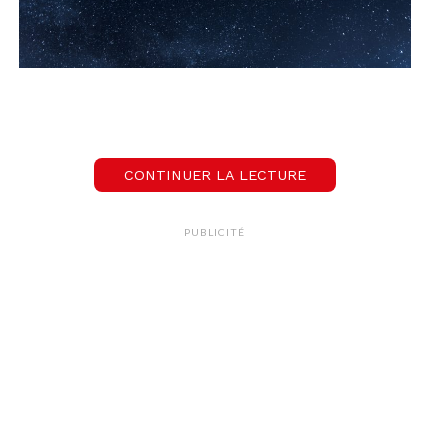
CONTINUER LA LECTURE
PUBLICITÉ
Une pluie d’étoiles filantes
Soyez attentifs, car à partir du
4 et jusqu’au 17
décembre
, environ, vous pourrez assister à une
pluie d’étoiles filantes
! On appelle ce
phénomène, les
Géminides
et il a lieu chaque
année en décembre. Alors, pas de panique, si vous
loupez ça, ce n’est que partie remise pour l’année