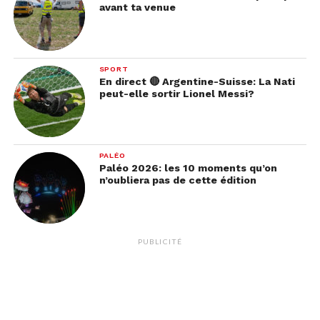
avant ta venue
planètes se trouveront à
0,06°
l’une de l’autre. Et la
bonne nouvelle, c’est qu’on pourra voir ce
spectacle à l’oeil nu !
SPORT
En direct 🔴 Argentine-Suisse: La Nati
peut-elle sortir Lionel Messi?
PALÉO
Paléo 2026: les 10 moments qu’on
n’oubliera pas de cette édition
PUBLICITÉ
Vous avez noté les dates dans vos agendas ? Soyez
au rendez-vous !