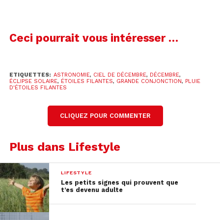
prochaine 😉
Le pic de cette pluie d’étoiles filantes aura lieu la
Ceci pourrait vous intéresser …
nuit du
13 au 14 décembre
. On pourrait s’attendre
à observer entre
60 et 75 météores
par heure !
Pour mieux observer ce spectacle magique,
essayez d’être loin de toute pollution lumineuse
ETIQUETTES:
ASTRONOMIE
,
CIEL DE DÉCEMBRE
,
DÉCEMBRE
,
ÉCLIPSE SOLAIRE
,
ÉTOILES FILANTES
,
GRANDE CONJONCTION
,
PLUIE
et surtout n’oubliez pas de faire un voeu une fois
D'ÉTOILES FILANTES
que vous avez vu une étoile filante.
CLIQUEZ POUR COMMENTER
Plus dans Lifestyle
LIFESTYLE
Les petits signes qui prouvent que
t’es devenu adulte