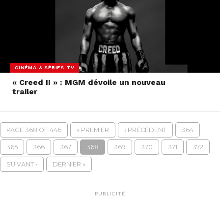
CINÉMA & SÉRIES TV
« Creed II » : MGM dévoile un nouveau
trailer
PAGE 368 OF 446
« PREMIER
‹ PRÉCÉDENT
364
365
366
367
368
369
370
371
372
SUIVANT ›
DERNIER »
PUBLICITÉ