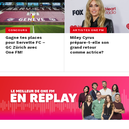
CONCOURS
ARTISTES ONE FM
Gagne tes places
Miley Cyrus
pour Servette FC –
prépare-t-elle son
GC Zürich avec
grand retour
One FM!
comme actrice?