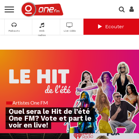
Ecouter
Podcasts
Web
Live vidéo
radios
Artistes One FM
Quel sera le Hit de l’été
One FM? Vote et part le
voir en live!