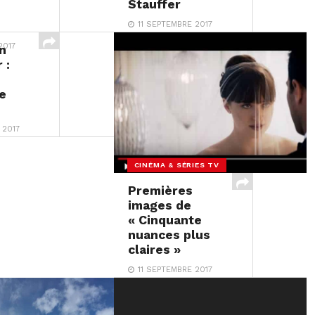
Stauffer
11 SEPTEMBRE 2017
2017
n
 :
e
 2017
CINÉMA & SÉRIES TV
Premières
images de
« Cinquante
nuances plus
claires »
11 SEPTEMBRE 2017