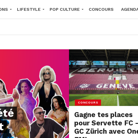
ONS
LIFESTYLE
POP CULTURE
CONCOURS
AGEND
2026
CONCOURS
été
Gagne tes places
pour Servette FC 
t
GC Zürich avec On