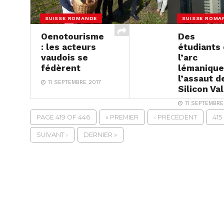
SUISSE ROMANDE
SUISSE ROMA
Oenotourisme
Des
: les acteurs
étudiants
vaudois se
l’arc
fédèrent
lémanique
l’assaut d
11 SEPTEMBRE 2017
Silicon Va
11 SEPTEMBRE
PAGE 419 OF 446
« PREMIER
‹ PRÉCÉDENT
415
SUIVANT ›
DERNIER »