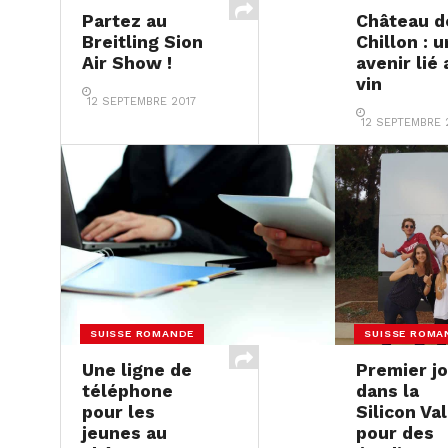
Partez au
Château d
Breitling Sion
Chillon : u
Air Show !
avenir lié 
vin
12 SEPTEMBRE 2017
12 SEPTEMBRE 
SUISSE ROMANDE
SUISSE ROMA
Une ligne de
Premier j
téléphone
dans la
pour les
Silicon Va
jeunes au
pour des