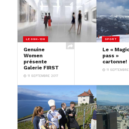
LE 09H-13H
SPORT
Genuine
Le « Magi
Women
pass »
présente
cartonne!
Galerie FIRST
11 SEPTEMBRE
11 SEPTEMBRE 2017