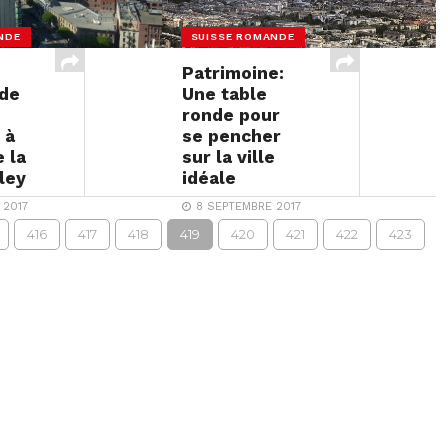
NDE
SUISSE ROMANDE
Patrimoine:
 de
Une table
ronde pour
 à
se pencher
e la
sur la ville
lley
idéale
 2017
8 SEPTEMBRE 2017
416
417
418
419
420
421
422
423