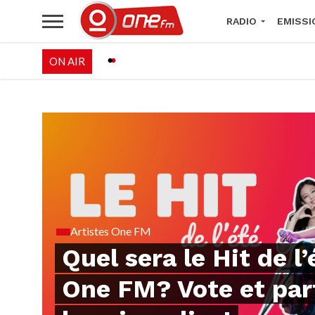
RADIO
EMISSI
ON AIR
PALÉO FESTIVAL 
Artistes One FM
Quel sera le Hit de l’
One FM? Vote et par