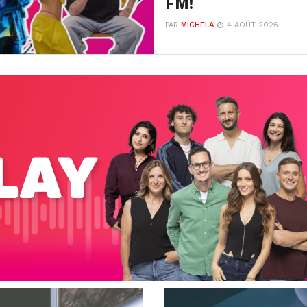
FM!
PAR
MICHELA
4 AOÛT 2026