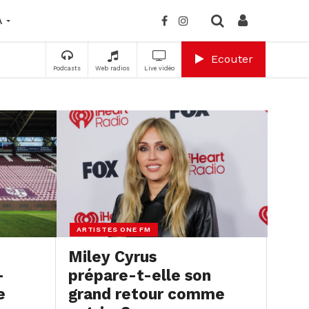
A
Ecouter
Podcasts
Web radios
Live vidéo
ARTISTES ONE FM
Miley Cyrus
–
prépare-t-elle son
e
grand retour comme