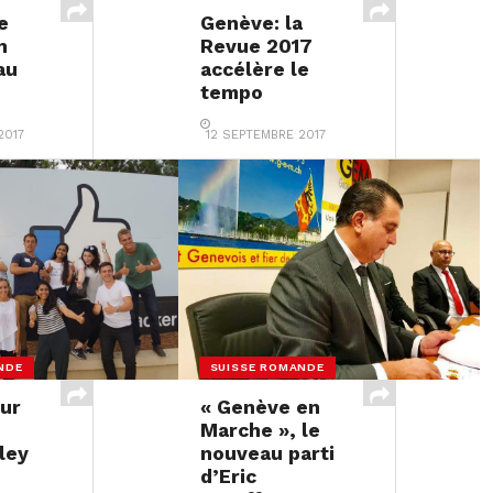
e
Genève: la
n
Revue 2017
au
accélère le
tempo
2017
12 SEPTEMBRE 2017
NDE
SUISSE ROMANDE
our
« Genève en
Marche », le
lley
nouveau parti
d’Eric