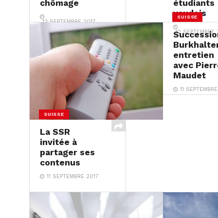
chômage
étudiants
vaudois
SUISSE
12 SEPTEMBRE 2017
12 SEPTEMBRE 
Successio
Burkhalter
entretien
avec Pierr
Maudet
11 SEPTEMBRE
SUISSE
La SSR
invitée à
partager ses
contenus
11 SEPTEMBRE 2017