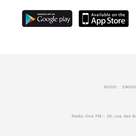
RADIO
EMISS
Radio One FM - 35, rue des 