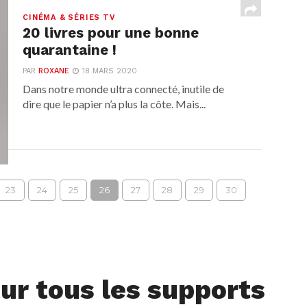
CINÉMA & SÉRIES TV
20 livres pour une bonne
quarantaine !
PAR
ROXANE
18 MARS 2020
Dans notre monde ultra connecté, inutile de
dire que le papier n’a plus la côte. Mais...
23
24
25
26
27
28
29
30
ur tous les supports