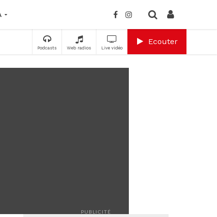
A
Ecouter
Podcasts
Web radios
Live vidéo
PUBLICITÉ