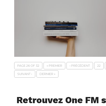
PAGE 26 OF 32
« PREMIER
‹ PRÉCÉDENT
22
SUIVANT ›
DERNIER »
Retrouvez One FM s