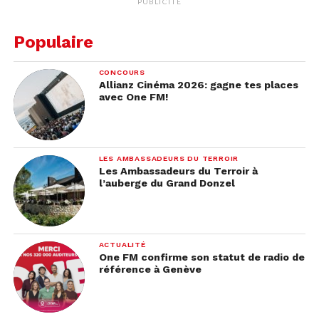
chaleureusement. L’établissement est ouvert 7/7 j
PUBLICITÉ
donc n’hésitez pas à passer pour le café du matin
ou les lunchs et dîners de qualité du reste de la
Populaire
journée 😉
CONCOURS
Plus d’infos
ici
Allianz Cinéma 2026: gagne tes places
.
avec One FM!
LES AMBASSADEURS DU TERROIR
Les Ambassadeurs du Terroir à
l’auberge du Grand Donzel
ACTUALITÉ
One FM confirme son statut de radio de
référence à Genève