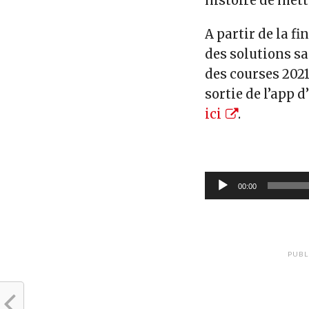
histoire de mett
A partir de la fi
des solutions sa
des courses 202
sortie de l’app d
ici
.
Lecteur
00:00
audio
PUBL