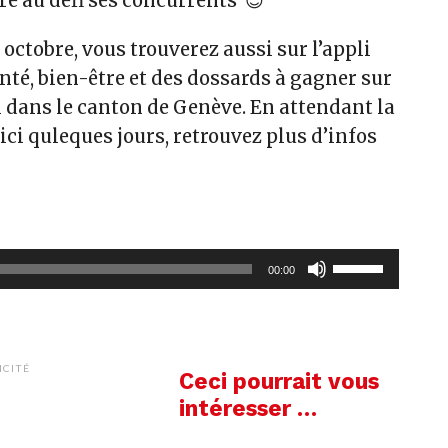
re au défi ses concurrents 😉
n octobre, vous trouverez aussi sur l’appli
nté, bien-être et des dossards à gagner sur
1 dans le canton de Genève. En attendant la
’ici quleques jours, retrouvez plus d’infos
Utilisez
00:00
les
flèches
haut/bas
pour
ICITÉ
Ceci pourrait vous
augmenter
intéresser …
ou
diminuer