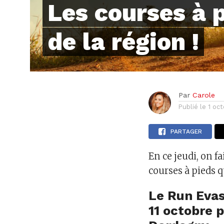
Les courses à 
de la région !
Par
Carole
Publié le
1 oc
PARTAGER
En ce jeudi, on f
courses à pieds q
Le Run Evas
11 octobre 