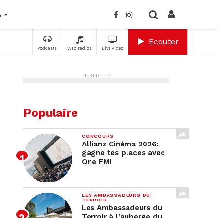
A
Ecouter
Podcasts
Web radios
Live vidéo
PUBLICITÉ
Populaire
CONCOURS
Allianz Cinéma 2026:
gagne tes places avec
One FM!
LES AMBASSADEURS DU
TERROIR
Les Ambassadeurs du
Terroir à l’auberge du