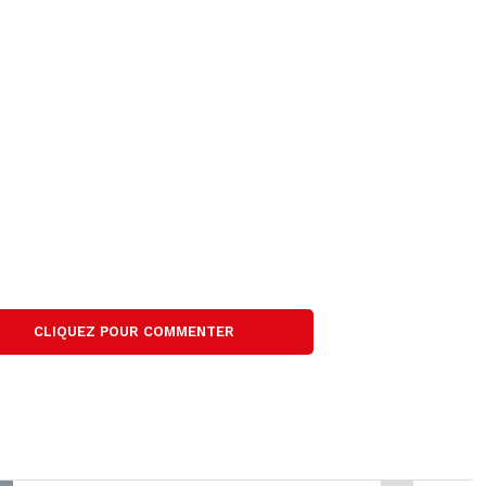
le
volume.
CLIQUEZ POUR COMMENTER