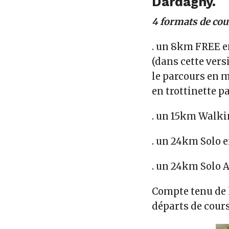
Dardagny.
4 formats de co
. un
8km FREE
e
(dans cette vers
le parcours en m
en trottinette p
. un
15km Walki
. un
24km Solo
e
. un
24km Solo
A
Compte tenu de l
départs de cours