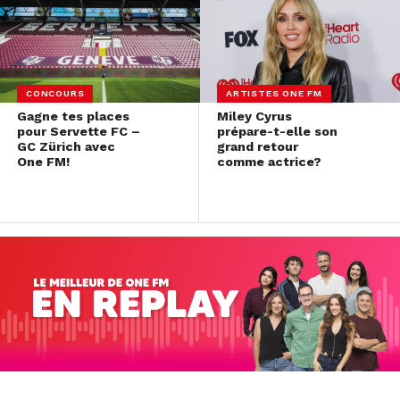
CONCOURS
ARTISTES ONE FM
Gagne tes places
Miley Cyrus
pour Servette FC –
prépare-t-elle son
GC Zürich avec
grand retour
One FM!
comme actrice?