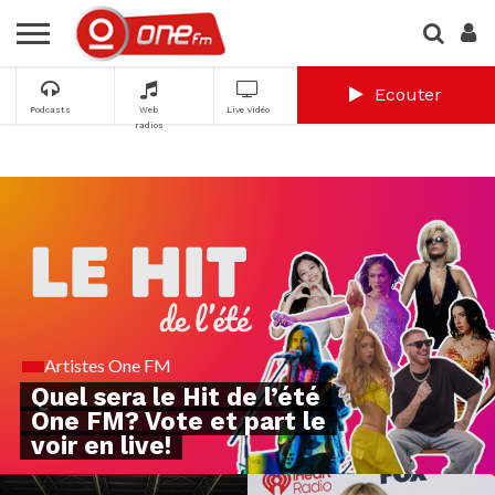
Ecouter
Podcasts
Web
Live vidéo
radios
Artistes One FM
Quel sera le Hit de l’été
One FM? Vote et part le
voir en live!