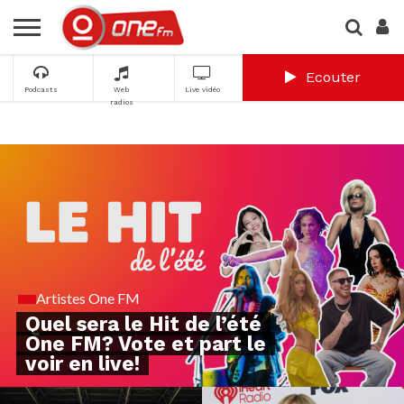
Ecouter
Podcasts
Web
Live vidéo
radios
Artistes One FM
Quel sera le Hit de l’été
One FM? Vote et part le
voir en live!