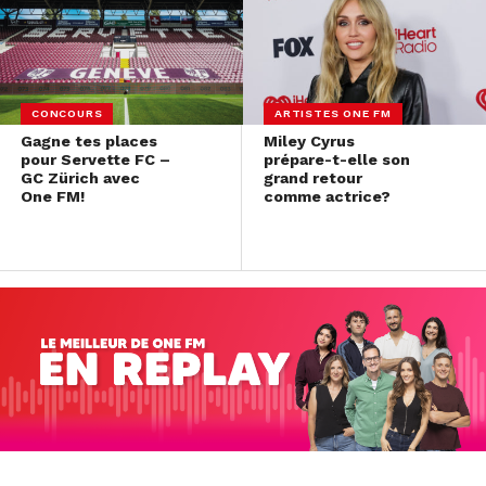
CONCOURS
ARTISTES ONE FM
Gagne tes places
Miley Cyrus
pour Servette FC –
prépare-t-elle son
GC Zürich avec
grand retour
One FM!
comme actrice?