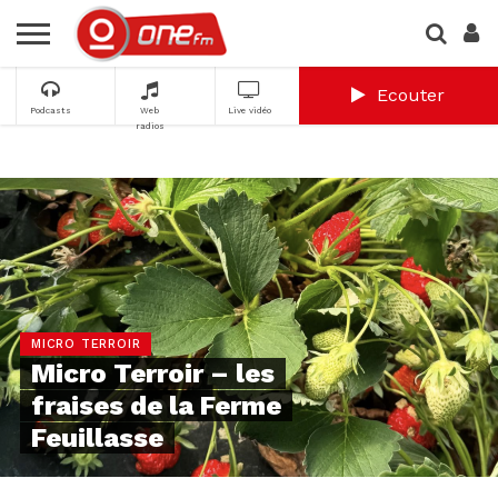
Ecouter
Podcasts
Web
Live vidéo
radios
MICRO TERROIR
Micro Terroir – les
fraises de la Ferme
Feuillasse