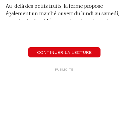
Au-delà des petits fruits, la ferme propose
également un marché ouvert du lundi au samedi,
avec des
fruits et légumes de saison
issus du
terroir genevois. Une belle occasion de
redécouvrir les saveurs locales tout en profitant
d’un moment suspendu et en plein air à
quelques
minutes
seulement de la ville.
CONTINUER LA LECTURE
PUBLICITÉ
00:00
02:27