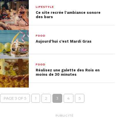
LIFESTYLE
Ce site recrée l’ambiance sonore
des bars
FOOD
Aujourd’hui c’est Mardi Gras
FOOD
Réalisez une galette des Rois en
moins de 30 minutes
PAGE 3 OF 5
1
2
3
4
5
PUBLICITÉ