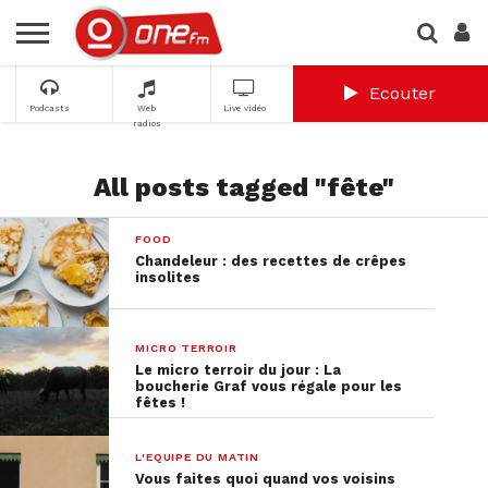
Ecouter
Podcasts
Web
Live vidéo
radios
All posts tagged "fête"
FOOD
Chandeleur : des recettes de crêpes
insolites
MICRO TERROIR
Le micro terroir du jour : La
boucherie Graf vous régale pour les
fêtes !
L'EQUIPE DU MATIN
Vous faites quoi quand vos voisins