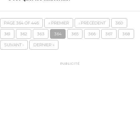
PAGE 364 OF 446
« PREMIER
‹ PRÉCÉDENT
360
361
362
363
364
365
366
367
368
SUIVANT ›
DERNIER »
PUBLICITÉ