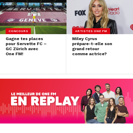
CONCOURS
ARTISTES ONE FM
Gagne tes places
Miley Cyrus
pour Servette FC –
prépare-t-elle son
GC Zürich avec
grand retour
One FM!
comme actrice?