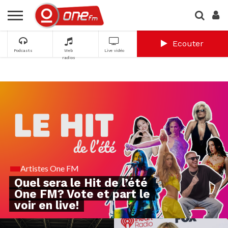
Ecouter
Podcasts
Web
Live vidéo
radios
Artistes One FM
Quel sera le Hit de l’été
One FM? Vote et part le
voir en live!