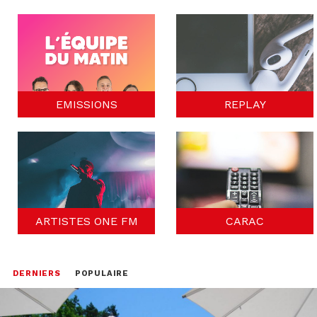
EMISSIONS
REPLAY
ARTISTES ONE FM
CARAC
DERNIERS
POPULAIRE