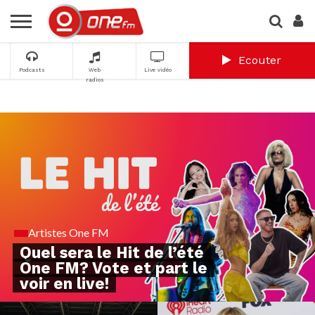
Ecouter
Podcasts
Web
Live vidéo
radios
Artistes One FM
Quel sera le Hit de l’été
One FM? Vote et part le
voir en live!