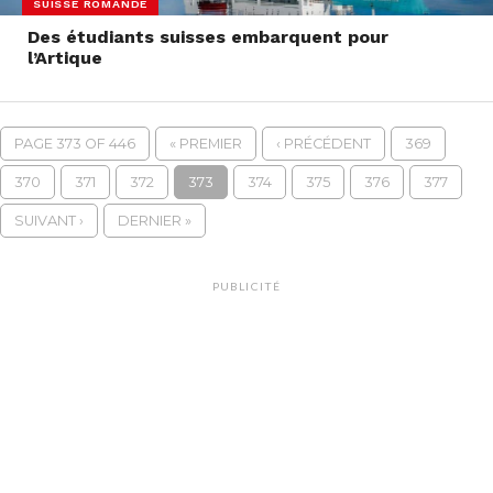
SUISSE ROMANDE
Des étudiants suisses embarquent pour
l’Artique
PAGE 373 OF 446
« PREMIER
‹ PRÉCÉDENT
369
370
371
372
373
374
375
376
377
SUIVANT ›
DERNIER »
PUBLICITÉ