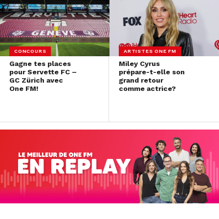
CONCOURS
ARTISTES ONE FM
Gagne tes places
Miley Cyrus
pour Servette FC –
prépare-t-elle son
GC Zürich avec
grand retour
One FM!
comme actrice?