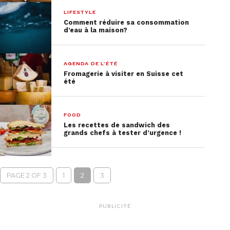
LIFESTYLE
Comment réduire sa consommation
d’eau à la maison?
AGENDA DE L’ÉTÉ
Fromagerie à visiter en Suisse cet
été
FOOD
Les recettes de sandwich des
grands chefs à tester d’urgence !
PAGE 2 OF 3
1
2
3
PUBLICITÉ