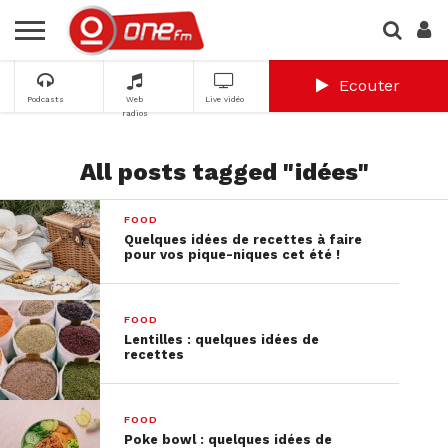
Ecouter
Podcasts
Web
Live vidéo
radios
All posts tagged "idées"
FOOD
Quelques idées de recettes à faire
pour vos pique-niques cet été !
FOOD
Lentilles : quelques idées de
recettes
FOOD
Poke bowl : quelques idées de