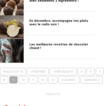
avec seulement 2 ingrédients !
En décembre, accompagne tes plats
avec le radis noir !
Les meilleures recettes de chocolat
chaud !
PAGE 9 OF 31
« PREMIER
‹ PRÉCÉDENT
5
6
7
8
9
10
11
12
13
SUIVANT ›
DERNIER »
PUBLICITÉ