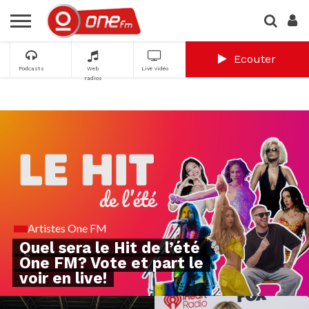
Ecouter
Podcasts
Web
Live vidéo
radios
Artistes One FM
Quel sera le Hit de l’été
One FM? Vote et part le
voir en live!