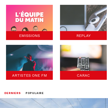
EMISSIONS
REPLAY
ARTISTES ONE FM
CARAC
DERNIERS
POPULAIRE