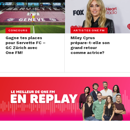
CONCOURS
ARTISTES ONE FM
Gagne tes places
Miley Cyrus
pour Servette FC –
prépare-t-elle son
GC Zürich avec
grand retour
One FM!
comme actrice?