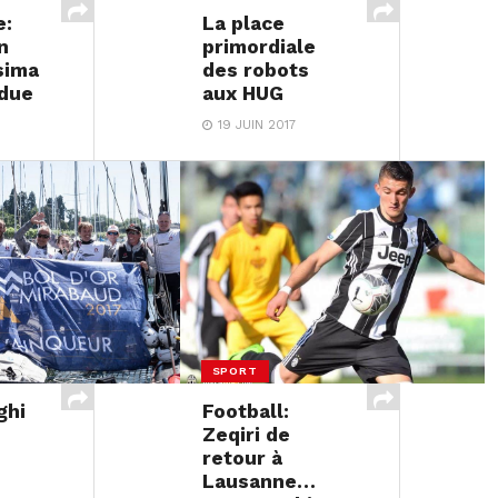
e:
La place
n
primordiale
sima
des robots
ndue
aux HUG
19 JUIN 2017
SPORT
ghi
Football:
Zeqiri de
retour à
Lausanne…