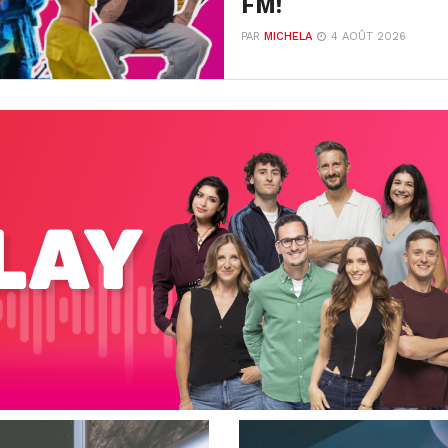
FM!
PAR
MICHELA
4 AOÛT 2026