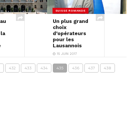
SUISSE ROMANDE
 au
Un plus grand
choix
 la
d’opérateurs
pour les
e
Lausannois
15 JUIN 2017
432
433
434
435
436
437
438