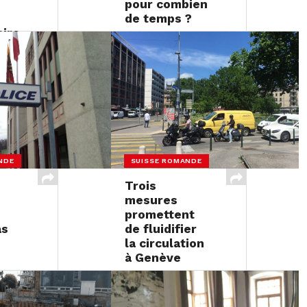
pour combien
de temps ?
aire
16 JUIN 2017
NDE
SUISSE ROMANDE
Trois
mesures
promettent
as
de fluidifier
la circulation
à Genève
16 JUIN 2017