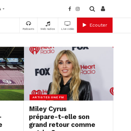
A
Ecouter
Podcasts
Web radios
Live vidéo
ARTISTES ONE FM
Miley Cyrus
–
prépare-t-elle son
e
grand retour comme