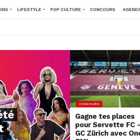
ONS
LIFESTYLE
POP CULTURE
CONCOURS
AGEND
2026
CONCOURS
été
Gagne tes places
pour Servette FC 
t
GC Zürich avec On