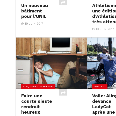
Un nouveau
Athlétism
bâtiment
une éditio
pour l’UNIL
d’Athletis
très atte
19 JUIN 2017
19 JUIN 2017
L'EQUIPE DU MATIN
SPORT
Faire une
Voile: Alin
courte sieste
devance
rendrait
LadyCat
heureux
après une