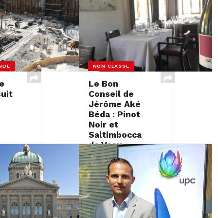
NDE
NON CLASSÉ
e
Le Bon
uit
Conseil de
Jérôme Aké
Béda : Pinot
Noir et
Saltimbocca
de Veau
16 JUIN 2017