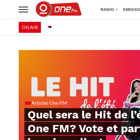
RADIO
EMISSI
ON AIR
PALÉO FESTIVAL 
Artistes One FM
Quel sera le Hit de l’
One FM? Vote et par