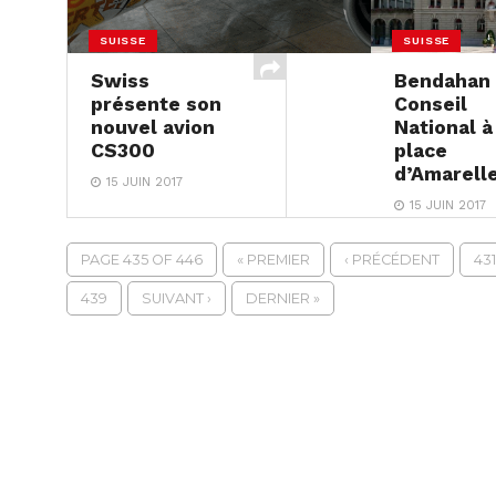
SUISSE
SUISSE
Swiss
Bendahan
présente son
Conseil
nouvel avion
National à
CS300
place
d’Amarell
15 JUIN 2017
15 JUIN 2017
PAGE 435 OF 446
« PREMIER
‹ PRÉCÉDENT
431
439
SUIVANT ›
DERNIER »