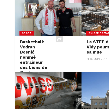
SPORT
SUISSE ROMA
Basketball:
La STEP d
Vedran
Vidy pours
Bosnić
sa mue
nommé
16 JUIN 2017
entraîneur
des Lions de
Genève
16 JUIN 2017